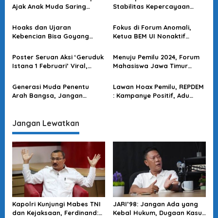
Ajak Anak Muda Saring
Stabilitas Kepercayaan
i
Informasi sebelum Bersikap
terhadap Polri, Ini Kata
p
Para Tokoh
Hoaks dan Ujaran
Fokus di Forum Anomali,
o
Kebencian Bisa Goyang
Ketua BEM UI Nonaktif
Ketahanan Pangan: Warga
Bantah Postingan Ade
s
Diminta Waspada!
Armando soal Geruduk
Poster Seruan Aksi ‘Geruduk
Menuju Pemilu 2024, Forum
Istana 1 Februari
Istana 1 Februari’ Viral,
Mahasiswa Jawa Timur
Organisasi Mahasiswa :
Kecam Praktik Kampanye
Hoax & Pencatutan!
Hitam & Komitmen Lawan
Generasi Muda Penentu
Lawan Hoax Pemilu, REPDEM
Hoaks
Arah Bangsa, Jangan
: Kampanye Positif, Adu
Mudah Terprovokasi Hoaks
Program Bukan Saling
& Kampanye Hitam yang
Fitnah
Masif di Pemilu 2024
Jangan Lewatkan
Kapolri Kunjungi Mabes TNI
JARI’98: Jangan Ada yang
dan Kejaksaan, Ferdinand:
Kebal Hukum, Dugaan Kasus