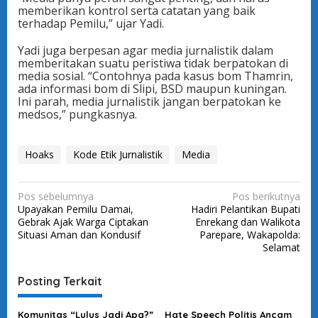
memberikan kontrol serta catatan yang baik
terhadap Pemilu,” ujar Yadi.
Yadi juga berpesan agar media jurnalistik dalam
memberitakan suatu peristiwa tidak berpatokan di
media sosial. “Contohnya pada kasus bom Thamrin,
ada informasi bom di Slipi, BSD maupun kuningan.
Ini parah, media jurnalistik jangan berpatokan ke
medsos,” pungkasnya.
Hoaks
Kode Etik Jurnalistik
Media
N
Pos sebelumnya
Pos berikutnya
Upayakan Pemilu Damai,
Hadiri Pelantikan Bupati
a
Gebrak Ajak Warga Ciptakan
Enrekang dan Walikota
v
Situasi Aman dan Kondusif
Parepare, Wakapolda:
Selamat
i
g
Posting Terkait
a
s
Komunitas “Lulus Jadi Apa?”
Hate Speech Politis Ancam