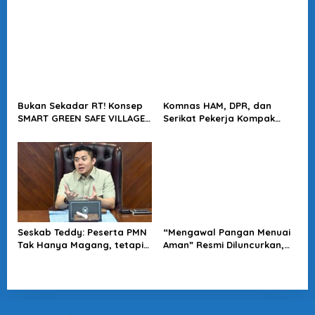
Langkah Positif Perkuat
Jampidsus Harus Diusut
Soliditas Antar Lembaga
Tuntas
Bukan Sekadar RT! Konsep
Komnas HAM, DPR, dan
SMART GREEN SAFE VILLAGE
Serikat Pekerja Kompak
5.0 Tawarkan Solusi Masa
Minta Tragedi Latsarmil
Depan Kota
KDMP Diusut
Seskab Teddy: Peserta PMN
“Mengawal Pangan Menuai
Tak Hanya Magang, tetapi
Aman” Resmi Diluncurkan,
Juga Mendapat
Jadi Karya Terbaru
Penghasilan
Wakapolri