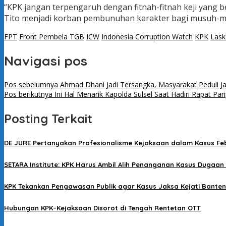
“KPK jangan terpengaruh dengan fitnah-fitnah keji yang b
Tito menjadi korban pembunuhan karakter bagi musuh-m
FPT
Front Pembela TGB
ICW
Indonesia Corruption Watch
KPK
Lask
Navigasi pos
Pos sebelumnya
Ahmad Dhani Jadi Tersangka, Masyarakat Peduli J
Pos berikutnya
Ini Hal Menarik Kapolda Sulsel Saat Hadiri Rapat Par
Posting Terkait
DE JURE Pertanyakan Profesionalisme Kejaksaan dalam Kasus Fe
SETARA Institute: KPK Harus Ambil Alih Penanganan Kasus Dugaan 
KPK Tekankan Pengawasan Publik agar Kasus Jaksa Kejati Banten
Hubungan KPK–Kejaksaan Disorot di Tengah Rentetan OTT