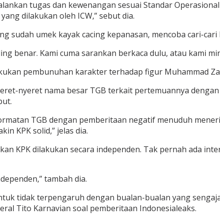
enjalankan tugas dan kewenangan sesuai Standar Operasio
 yang dilakukan oleh ICW,” sebut dia.
ng sudah umek kayak cacing kepanasan, mencoba cari-cari k
ng benar. Kami cuma sarankan berkaca dulu, atau kami mint
kan pembunuhan karakter terhadap figur Muhammad Zainul
nyeret-nyeret nama besar TGB terkait pertemuannya denga
but.
rmatan TGB dengan pemberitaan negatif menuduh menerima
in KPK solid,” jelas dia.
ikan KPK dilakukan secara independen. Tak pernah ada int
independen,” tambah dia.
tuk tidak terpengaruh dengan bualan-bualan yang sengaja
eral Tito Karnavian soal pemberitaan Indonesialeaks.