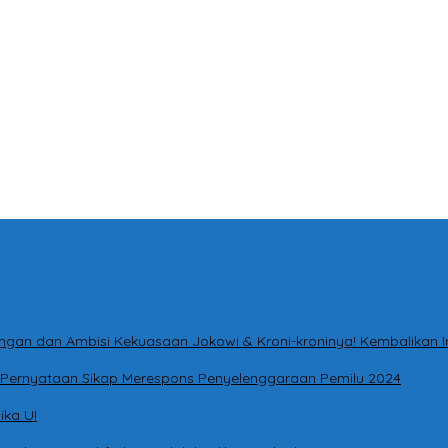
ntingan dan Ambisi Kekuasaan Jokowi & Kroni-kroninya! Kembalikan
ri Pernyataan Sikap Merespons Penyelenggaraan Pemilu 2024
ika UI