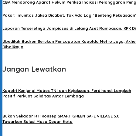
CBA Mendorong Aparat Hukum Periksa Indikasi Pelanggaran Pen
Pakar: Imunitas Jaksa Dicabut, Tak Ada Lagi ‘Benteng Kekuasaan
Laporan Terseretnya Jampidsus di Lelang Aset Rampasan, KPK Di
Ubedilah Badrun Serukan Pencopotan Kapolda Metro Jaya, Akher
Dibaliknya
Jangan Lewatkan
Kapolri Kunjungi Mabes TNI dan Kejaksaan, Ferdinand: Langkah
Positif Perkuat Soliditas Antar Lembaga
Bukan Sekadar RT! Konsep SMART GREEN SAFE VILLAGE 5.0
Tawarkan Solusi Masa Depan Kota