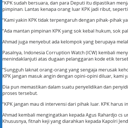
“KPK sudah bersuara, dan para Deputi itu dipastikan m
pimpinan. Lantas kenapa orang luar KPK jadi ribut, seperti
“Kami yakin KPK tidak terpengaruh dengan pihak-pihak ya
“Ada mantan pimpinan KPK yang sok kebal hukum, sok pali
Ahmad juga menyebut ada kelompok yang berupaya melaku
Pasalnya, Indonesia Corruption Watch (ICW) kembali me
menindaklanjuti atas dugaan pelanggaran kode etik terse
“Sungguh laknat orang-orang yang sengaja merusak keho
KPK jangan masuk angin dengan opini-opini diluar, kami yak
Dia pun memastikan dalam suatu penyelidikan dan penyid
proses tersebut.
“KPK jangan mau di intervensi dari pihak luar. KPK harus 
Ahmad kembali mengingatkan kepada Agus Rahardjo cs un
Khususnya, fitnah keji yang diarahkan kepada Kapolri Jend