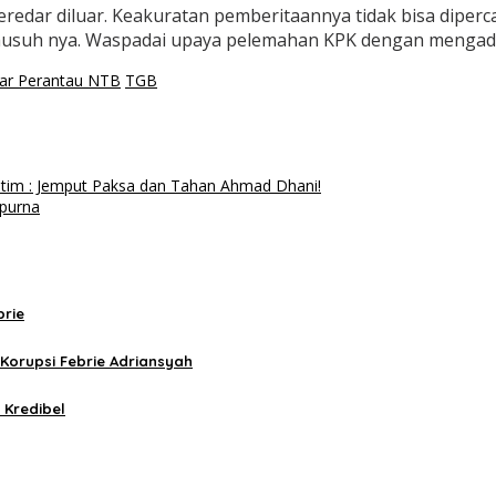
eredar diluar. Keakuratan pemberitaannya tidak bisa diperc
usuh nya. Waspadai upaya pelemahan KPK dengan mengadu 
ar Perantau NTB
TGB
atim : Jemput Paksa dan Tahan Ahmad Dhani!
ipurna
brie
Korupsi Febrie Adriansyah
 Kredibel