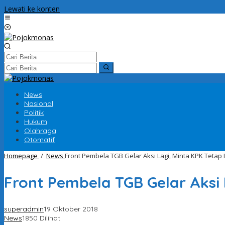
Lewati ke konten
News
Nasional
Politik
Hukum
Olahraga
Otomatif
Homepage
/
News
Front Pembela TGB Gelar Aksi Lagi, Minta KPK Teta
Front Pembela TGB Gelar Aksi
superadmin
19 Oktober 2018
News
1850 Dilihat