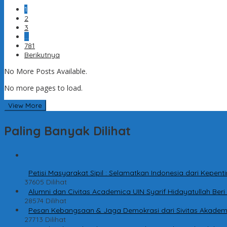
1
2
3
…
781
Berikutnya
No More Posts Available.
No more pages to load.
View More
Paling Banyak Dilihat
1
Petisi Masyarakat Sipil : Selamatkan Indonesia dari Kepe
37605 Dilihat
2
Alumni dan Civitas Academica UIN Syarif Hidayatullah Be
28574 Dilihat
3
Pesan Kebangsaan & Jaga Demokrasi dari Sivitas Akadem
27713 Dilihat