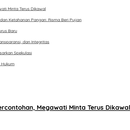
ati Minta Terus Dikawal
 dan Ketahanan Pangan: Risma Beri Pujian
urus Baru
ransparansi, dan Integritas
sarkan Spekulasi
an Hukum
ercontohan, Megawati Minta Terus Dikawa