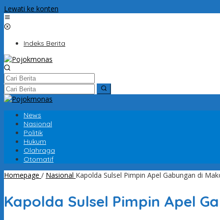
Lewati ke konten
Indeks Berita
News
Nasional
Politik
Hukum
Olahraga
Otomatif
Homepage
/
Nasional
Kapolda Sulsel Pimpin Apel Gabungan di Ma
Kapolda Sulsel Pimpin Apel G