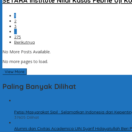
SETARA Institute Nilai Kasus Febrie Uj
1
2
3
…
275
Berikutnya
No More Posts Available.
No more pages to load.
View More
Paling Banyak Dilihat
1
Petisi Masyarakat Sipil : Selamatkan Indonesia dari Kepen
37605 Dilihat
2
Alumni dan Civitas Academica UIN Syarif Hidayatullah Ber