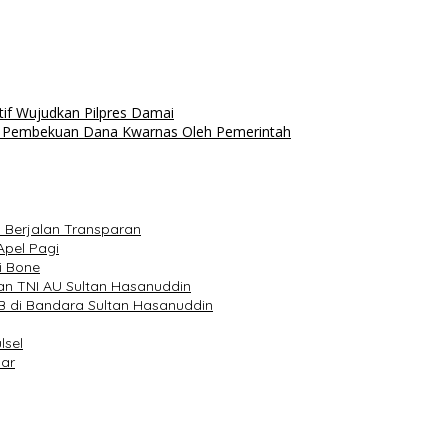
tif Wujudkan Pilpres Damai
ema Pembekuan Dana Kwarnas Oleh Pemerintah
m Berjalan Transparan
Apel Pagi
i Bone
an TNI AU Sultan Hasanuddin
 di Bandara Sultan Hasanuddin
lsel
sar