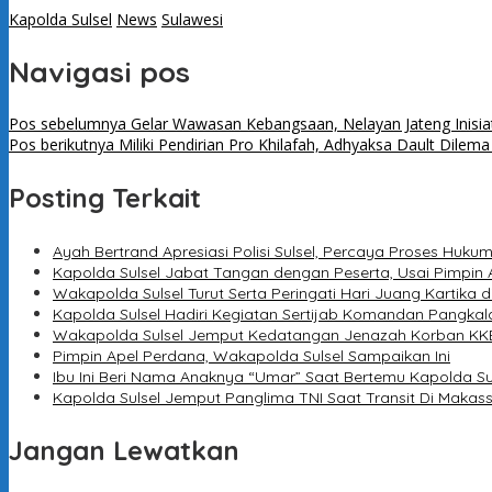
Kapolda Sulsel
News
Sulawesi
Navigasi pos
Pos sebelumnya
Gelar Wawasan Kebangsaan, Nelayan Jateng Inisia
Pos berikutnya
Miliki Pendirian Pro Khilafah, Adhyaksa Dault Dil
Posting Terkait
Ayah Bertrand Apresiasi Polisi Sulsel, Percaya Proses Huku
Kapolda Sulsel Jabat Tangan dengan Peserta, Usai Pimpin 
Wakapolda Sulsel Turut Serta Peringati Hari Juang Kartika d
Kapolda Sulsel Hadiri Kegiatan Sertijab Komandan Pangkal
Wakapolda Sulsel Jemput Kedatangan Jenazah Korban KKB
Pimpin Apel Perdana, Wakapolda Sulsel Sampaikan Ini
Ibu Ini Beri Nama Anaknya “Umar” Saat Bertemu Kapolda Su
Kapolda Sulsel Jemput Panglima TNI Saat Transit Di Makas
Jangan Lewatkan