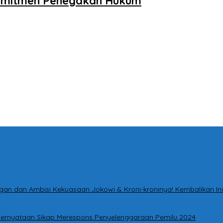
i Komitmen Penegakan Hukum
tingan dan Ambisi Kekuasaan Jokowi & Kroni-kroninya! Kembalikan I
i Pernyataan Sikap Merespons Penyelenggaraan Pemilu 2024