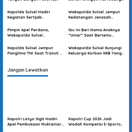
i
Usai Pimpin Apel Pagi
Kartika di Bone
p
Kapolda Sulsel Hadiri
Wakapolda Sulsel Jemput
o
Kegiatan Sertijab
Kedatangan Jenazah
Komandan Pangkalan TNI
Korban KKB di Bandara
s
AU Sultan Hasanuddin
Sultan Hasanuddin
Pimpin Apel Perdana,
Ibu Ini Beri Nama Anaknya
Wakapolda Sulsel
“Umar” Saat Bertemu
Sampaikan Ini
Kapolda Sulsel
Kapolda Sulsel Jemput
Wakapolda Sulsel Kunjungi
Panglima TNI Saat Transit Di
Keluarga Korban KKB Yang
Makassar
Terjadi Di Papua
Jangan Lewatkan
Kapolri Listyo Sigit Hadiri
Kapolri Cup 2026 Jadi
Apel Pembukaan Muktamar
Wadah Kompetisi E-Sports
XVI Tapak Suci di Simpang
Amatir, IESPA Beri Apresiasi