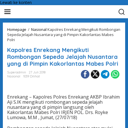
Lewati ke konten
Homepage
/
Nasional
Kapolres Enrekang Mengikuti Rombongan
Sepeda Jelajah Nusantara yang di Pimpin Kakorlantas Mabes
Polri
Kapolres Enrekang Mengikuti
Rombongan Sepeda Jelajah Nusantara
yang di Pimpin Kakorlantas Mabes Polri
Superadmin
27 Juli 2018
Nasional
1039 Dilihat
Enrekang – Kapolres Polres Enrekang AKBP Ibrahim
Aji S.IK mengikuti rombongan sepeda jelajah
nusantara yang di pimpin langsung oleh
Kakorlantas Mabes Polri IRJEN POL. Drs. Royke
Lumowa, M.M , Jumat, (27/07/18)