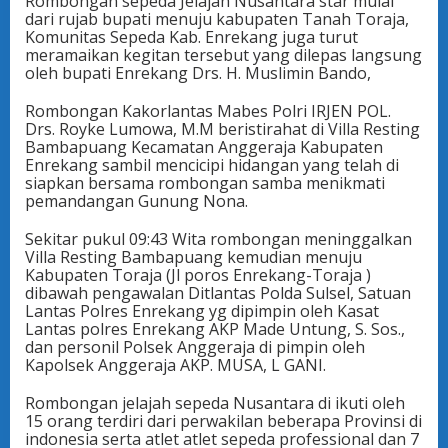
Rombongan sepeda Jelajah Nusantara star mulai
dari rujab bupati menuju kabupaten Tanah Toraja,
Komunitas Sepeda Kab. Enrekang juga turut
meramaikan kegitan tersebut yang dilepas langsung
oleh bupati Enrekang Drs. H. Muslimin Bando,
Rombongan Kakorlantas Mabes Polri IRJEN POL.
Drs. Royke Lumowa, M.M beristirahat di Villa Resting
Bambapuang Kecamatan Anggeraja Kabupaten
Enrekang sambil mencicipi hidangan yang telah di
siapkan bersama rombongan samba menikmati
pemandangan Gunung Nona.
Sekitar pukul 09:43 Wita rombongan meninggalkan
Villa Resting Bambapuang kemudian menuju
Kabupaten Toraja (Jl poros Enrekang-Toraja )
dibawah pengawalan Ditlantas Polda Sulsel, Satuan
Lantas Polres Enrekang yg dipimpin oleh Kasat
Lantas polres Enrekang AKP Made Untung, S. Sos.,
dan personil Polsek Anggeraja di pimpin oleh
Kapolsek Anggeraja AKP. MUSA, L GANI.
Rombongan jelajah sepeda Nusantara di ikuti oleh
15 orang terdiri dari perwakilan beberapa Provinsi di
indonesia serta atlet atlet sepeda professional dan 7