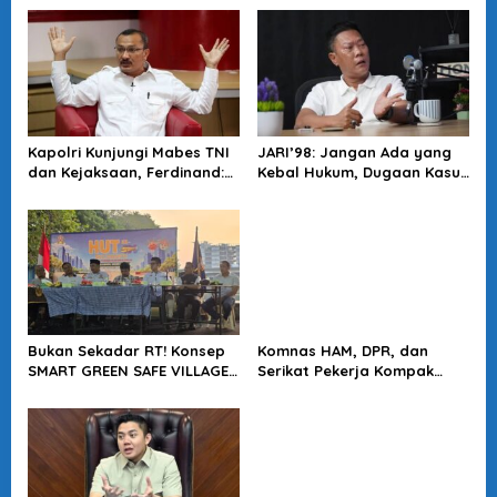
Kapolri Kunjungi Mabes TNI
JARI’98: Jangan Ada yang
dan Kejaksaan, Ferdinand:
Kebal Hukum, Dugaan Kasus
Langkah Positif Perkuat
Jampidsus Harus Diusut
Soliditas Antar Lembaga
Tuntas
Bukan Sekadar RT! Konsep
Komnas HAM, DPR, dan
SMART GREEN SAFE VILLAGE
Serikat Pekerja Kompak
5.0 Tawarkan Solusi Masa
Minta Tragedi Latsarmil
Depan Kota
KDMP Diusut