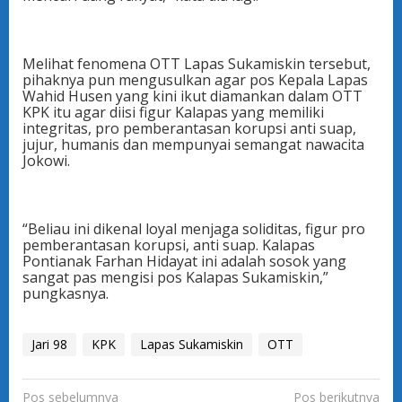
Melihat fenomena OTT Lapas Sukamiskin tersebut,
pihaknya pun mengusulkan agar pos Kepala Lapas
Wahid Husen yang kini ikut diamankan dalam OTT
KPK itu agar diisi figur Kalapas yang memiliki
integritas, pro pemberantasan korupsi anti suap,
jujur, humanis dan mempunyai semangat nawacita
Jokowi.
“Beliau ini dikenal loyal menjaga soliditas, figur pro
pemberantasan korupsi, anti suap. Kalapas
Pontianak Farhan Hidayat ini adalah sosok yang
sangat pas mengisi pos Kalapas Sukamiskin,”
pungkasnya.
Jari 98
KPK
Lapas Sukamiskin
OTT
N
Pos sebelumnya
Pos berikutnya