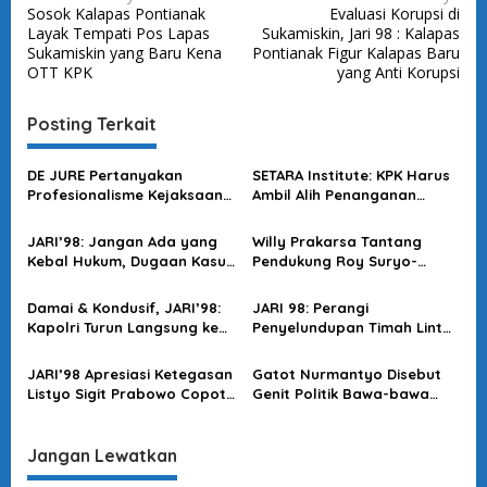
Sosok Kalapas Pontianak
Evaluasi Korupsi di
a
Layak Tempati Pos Lapas
Sukamiskin, Jari 98 : Kalapas
v
Sukamiskin yang Baru Kena
Pontianak Figur Kalapas Baru
OTT KPK
yang Anti Korupsi
i
g
Posting Terkait
a
s
DE JURE Pertanyakan
SETARA Institute: KPK Harus
Profesionalisme Kejaksaan
Ambil Alih Penanganan
i
dalam Kasus Febrie
Kasus Dugaan Korupsi
p
Febrie Adriansyah
JARI’98: Jangan Ada yang
Willy Prakarsa Tantang
o
Kebal Hukum, Dugaan Kasus
Pendukung Roy Suryo-
Jampidsus Harus Diusut
Dokter Tifa: Berani Buktikan
s
Tuntas
di Meja Hijau?
Damai & Kondusif, JARI’98:
JARI 98: Perangi
Kapolri Turun Langsung ke
Penyelundupan Timah Lintas
Lapangan Amankan May
Negara, Dukung Penuh
Day
Langkah Dittipidter!
JARI’98 Apresiasi Ketegasan
Gatot Nurmantyo Disebut
Listyo Sigit Prabowo Copot
Genit Politik Bawa-bawa
Kapolres Bima yang Terlibat
Polri, Aktivis 98 Ungkit
Narkoba
Kinerja Nol Saat Jadi
Panglima
Jangan Lewatkan