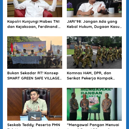
Kapolri Kunjungi Mabes TNI
JARI’98: Jangan Ada yang
dan Kejaksaan, Ferdinand:
Kebal Hukum, Dugaan Kasus
Langkah Positif Perkuat
Jampidsus Harus Diusut
Soliditas Antar Lembaga
Tuntas
Bukan Sekadar RT! Konsep
Komnas HAM, DPR, dan
SMART GREEN SAFE VILLAGE
Serikat Pekerja Kompak
5.0 Tawarkan Solusi Masa
Minta Tragedi Latsarmil
Depan Kota
KDMP Diusut
Seskab Teddy: Peserta PMN
“Mengawal Pangan Menuai