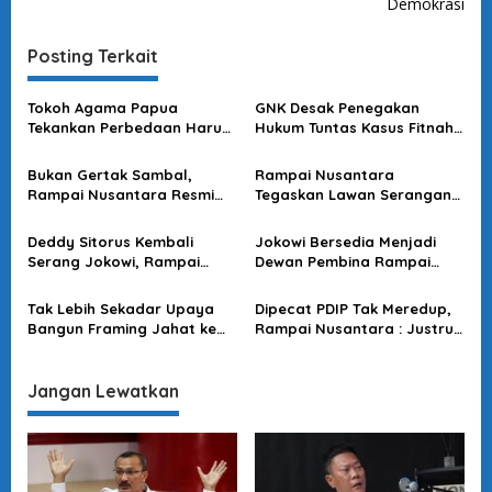
Demokrasi
i
g
Posting Terkait
a
s
Tokoh Agama Papua
GNK Desak Penegakan
Tekankan Perbedaan Harus
Hukum Tuntas Kasus Fitnah
i
Jadi Perekat Bangsa
Ijazah Jokowi: Ini Soal
p
Menyambut 1 Desember dan
Martabat Bangsa
Bukan Gertak Sambal,
Rampai Nusantara
Natal
o
Rampai Nusantara Resmi
Tegaskan Lawan Serangan
Laporkan Deddy Sitorus Ke
Deddy Sitorus dan Kader
s
Bareskrim dan MKD
PDIP ke Jokowi
Deddy Sitorus Kembali
Jokowi Bersedia Menjadi
Serang Jokowi, Rampai
Dewan Pembina Rampai
Nusantara Nilai Terlalu
Nusantara, Semar: Kami
Kekanak-Kanakan
Bangga
Tak Lebih Sekadar Upaya
Dipecat PDIP Tak Meredup,
Bangun Framing Jahat ke
Rampai Nusantara : Justru
Jokowi, Rampai Nusantara :
Karir Politik Jokowi & Gibran
Ancaman Hasto Cuma
Makin Meroket
Pepesan Kosong!
Jangan Lewatkan