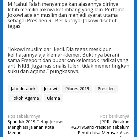
Miftahul Falah menyampaikan alasannya dirinya
lebih memilih Jokowi ketimbang yang lain. Pertama,
Jokowi adalah muslim dan menjadi syarat utama
sebagai Presiden RI. Berikutnya, Jokowi disebut
tegas.
“Jokowi muslim dari kecil. Dia tegas meskipun
kelihatannya aja klemar-klemer. Buktinya berani
sama Freeport dan bubarkan kelompok radikal yang
anti NKRI. Juga nasionalis tulen, tidak mementingkan
suku dan agama,” pungkasnya.
Jabodetabek
Jokowi
Pilpres 2019
Presiden
Tokoh Agama
Ulama
N
Pos sebelumnya
Pos berikutnya
Spanduk 2019 Tetap Jokowi
JPPR : Gerakan
a
Menghiasi Jalanan Kota
#2019GantiPresiden sebelum
v
Medan
Pemilu bisa Merusak Asas