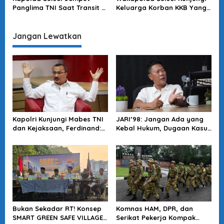
Panglima TNI Saat Transit Di
Keluarga Korban KKB Yang
Makassar
Terjadi Di Papua
Jangan Lewatkan
Kapolri Kunjungi Mabes TNI
JARI’98: Jangan Ada yang
dan Kejaksaan, Ferdinand:
Kebal Hukum, Dugaan Kasus
Langkah Positif Perkuat
Jampidsus Harus Diusut
Soliditas Antar Lembaga
Tuntas
Bukan Sekadar RT! Konsep
Komnas HAM, DPR, dan
SMART GREEN SAFE VILLAGE
Serikat Pekerja Kompak