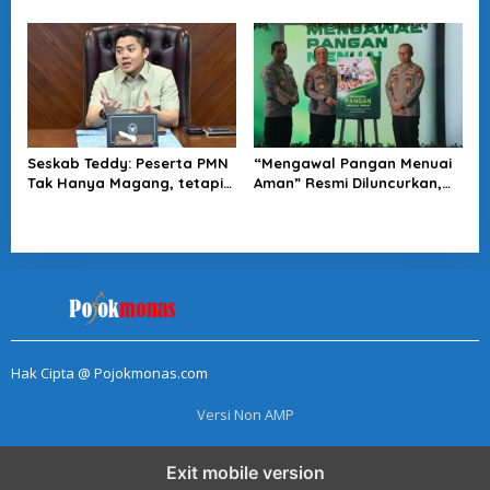
5.0 Tawarkan Solusi Masa
Minta Tragedi Latsarmil
Depan Kota
KDMP Diusut
Seskab Teddy: Peserta PMN
“Mengawal Pangan Menuai
Tak Hanya Magang, tetapi
Aman” Resmi Diluncurkan,
Juga Mendapat
Jadi Karya Terbaru
Penghasilan
Wakapolri
Hak Cipta @ Pojokmonas.com
Versi Non AMP
Exit mobile version