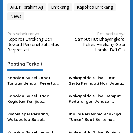
AKBP Ibrahim Aji
Enrekang
Kapolres Enrekang
News
N
Pos sebelumnya
Pos berikutnya
Kapolres Enrekang Beri
Sambut Hut Bhayangkara,
a
Reward Personel Satlantas
Polres Enrekang Gelar
v
Berprestasi
Lomba Da’i Cilik
i
Posting Terkait
g
a
Kapolda Sulsel Jabat
Wakapolda Sulsel Turut
s
Tangan dengan Peserta,
Serta Peringati Hari Juang
Usai Pimpin Apel Pagi
Kartika di Bone
i
Kapolda Sulsel Hadiri
Wakapolda Sulsel Jemput
p
Kegiatan Sertijab
Kedatangan Jenazah
o
Komandan Pangkalan TNI
Korban KKB di Bandara
AU Sultan Hasanuddin
Sultan Hasanuddin
s
Pimpin Apel Perdana,
Ibu Ini Beri Nama Anaknya
Wakapolda Sulsel
“Umar” Saat Bertemu
Sampaikan Ini
Kapolda Sulsel
Kapolda Sulsel Jemput
Wakapolda Sulsel Kunjungi