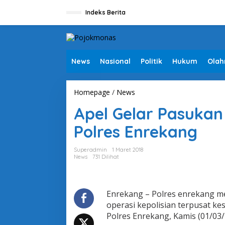
L
e
Indeks Berita
w
a
t
i
k
News
Nasional
Politik
Hukum
Olah
e
k
o
Homepage
/
News
A
n
p
t
Apel Gelar Pasukan
e
e
l
n
Polres Enrekang
G
e
l
Superadmin
1 Maret 2018
a
News
731 Dilihat
r
P
a
s
Enrekang – Polres enrekang m
u
operasi kepolisian terpusat ke
k
Polres Enrekang, Kamis (01/03/
a