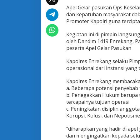
n
Apel Gelar pasukan Ops Kesel
O
p
dan kepatuhan masyarakat dala
s
Promoter Kapolri guna tercipta
K
e
Kegiatan ini di pimpin langsun
s
oleh Dandim 1419 Enrekang, Pa
e
l
peserta Apel Gelar Pasukan
a
m
Kapolres Enrekang selaku Pim
a
operasional dari instansi yang
t
a
n
Kapolres Enrekang membacakan 
2
a. Beberapa potensi penyebab t
0
b. Penegakkan Hukum berupa t
1
tercapainya tujuan operasi
8
c. Peningkatan disiplin anggot
P
o
Korupsi, Kolusi, dan Nepotisme
l
r
“diharapkan yang hadir di apel 
e
dan mengingatkan kepada selu
s