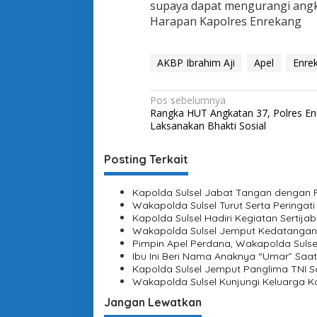
supaya dapat mengurangi angk
E
n
Harapan Kapolres Enrekang
r
e
k
AKBP Ibrahim Aji
Apel
Enre
a
n
g
N
Pos sebelumnya
Rangka HUT Angkatan 37, Polres En
a
Laksanakan Bhakti Sosial
v
i
Posting Terkait
g
Kapolda Sulsel Jabat Tangan dengan P
a
Wakapolda Sulsel Turut Serta Peringati
s
Kapolda Sulsel Hadiri Kegiatan Serti
Wakapolda Sulsel Jemput Kedatangan
i
Pimpin Apel Perdana, Wakapolda Sulse
Ibu Ini Beri Nama Anaknya “Umar” Saat
p
Kapolda Sulsel Jemput Panglima TNI Sa
o
Wakapolda Sulsel Kunjungi Keluarga K
s
Jangan Lewatkan