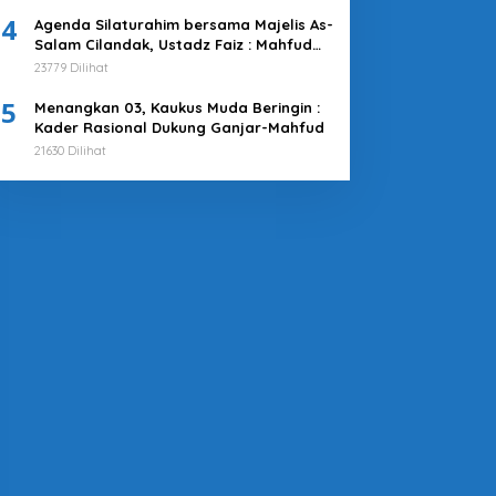
4
Agenda Silaturahim bersama Majelis As-
Salam Cilandak, Ustadz Faiz : Mahfud
MD adalah Pilihan Terbaik
23779 Dilihat
5
Menangkan 03, Kaukus Muda Beringin :
Kader Rasional Dukung Ganjar-Mahfud
21630 Dilihat