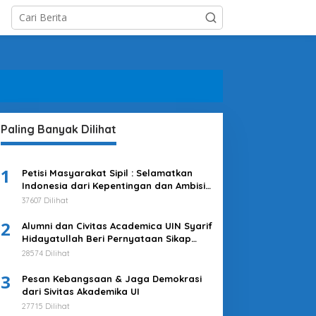
Paling Banyak Dilihat
1
Petisi Masyarakat Sipil : Selamatkan
Indonesia dari Kepentingan dan Ambisi
Kekuasaan Jokowi & Kroni-kroninya!
37607 Dilihat
Kembalikan Indonesia untuk
2
Kepentingan Rakyat
Alumni dan Civitas Academica UIN Syarif
Hidayatullah Beri Pernyataan Sikap
Merespons Penyelenggaraan Pemilu
28574 Dilihat
2024
3
Pesan Kebangsaan & Jaga Demokrasi
dari Sivitas Akademika UI
27715 Dilihat