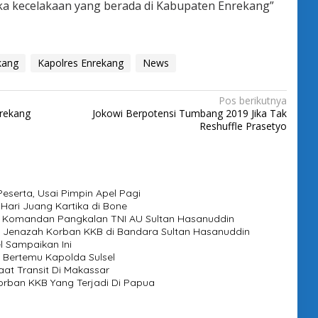
a kecelakaan yang berada di Kabupaten Enrekang”
kang
Kapolres Enrekang
News
Pos berikutnya
rekang
Jokowi Berpotensi Tumbang 2019 Jika Tak
Reshuffle Prasetyo
eserta, Usai Pimpin Apel Pagi
 Hari Juang Kartika di Bone
jab Komandan Pangkalan TNI AU Sultan Hasanuddin
 Jenazah Korban KKB di Bandara Sultan Hasanuddin
l Sampaikan Ini
 Bertemu Kapolda Sulsel
at Transit Di Makassar
orban KKB Yang Terjadi Di Papua