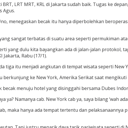
 BRT, LRT MRT, KRL di Jakarta sudah baik. Tugas ke depa
s Agus.
 Uno, menegaskan becak itu hanya diperbolehkan beroperas
h yang sangat terbatas di suatu area seperti permukiman 
i yang dulu kita bayangkan ada di jalan-jalan protokol, 
I Jakarta, Rabu (17/1).
 tiga itu menjadi angkutan di tempat wisata seperti New Y
u berkunjung ke New York, Amerika Serikat saat mengikuti
k becak menuju hotel yang disinggahi bersama Dubes Indon
ya ya? Namanya cab. New York cab ya, saya bilang ‘wah ada 
k Cab, maka hanya ada tempat tertentu dan pelaksanaannya p
an. Tapi justru menarik daya tarik pariwisata seperti di Ne