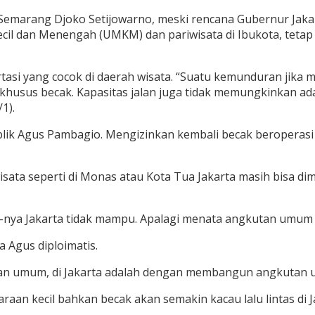
 Semarang Djoko Setijowarno, meski rencana Gubernur Jak
Kecil dan Menengah (UMKM) dan pariwisata di Ibukota, tet
 yang cocok di daerah wisata. “Suatu kemunduran jika men
usus becak. Kapasitas jalan juga tidak memungkinkan ada j
1).
ik Agus Pambagio. Mengizinkan kembali becak beroperasi 
wisata seperti di Monas atau Kota Tua Jakarta masih bisa 
ya Jakarta tidak mampu. Apalagi menata angkutan umum ya
a Agus diploimatis.
an umum, di Jakarta adalah dengan membangun angkutan um
an kecil bahkan becak akan semakin kacau lalu lintas di Ja