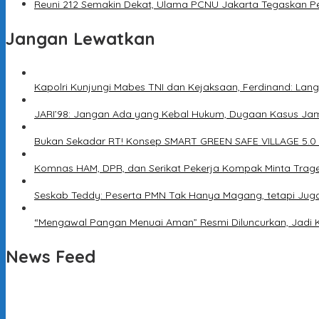
Reuni 212 Semakin Dekat, Ulama PCNU Jakarta Tegaskan P
Jangan Lewatkan
Kapolri Kunjungi Mabes TNI dan Kejaksaan, Ferdinand: Lang
JARI’98: Jangan Ada yang Kebal Hukum, Dugaan Kasus Jam
Bukan Sekadar RT! Konsep SMART GREEN SAFE VILLAGE 5.0
Komnas HAM, DPR, dan Serikat Pekerja Kompak Minta Trage
Seskab Teddy: Peserta PMN Tak Hanya Magang, tetapi Jug
“Mengawal Pangan Menuai Aman” Resmi Diluncurkan, Jadi 
News Feed