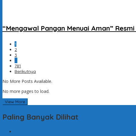
“Mengawal Pangan Menuai Aman” Resmi D
1
2
3
…
781
Berikutnya
No More Posts Available.
No more pages to load.
View More
Paling Banyak Dilihat