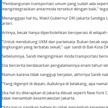
“Pembangunan transportasi umum yang sudah ada seperti
mengintegrasikan antarmoda tersebut dengan baik,” tega
Menanggapi hal itu, Wakil Gubernur DKI Jakarta Sandiga
arteri.
Artinya, becak hanya diperbolehkan beroperasi di wilaya
“Untuk mendukung UKM dan pariwisata. Bukan becak sepert
lingkungan yang terbatas sekali,” ujar sandi di Bali Kota DK
Sebelumnya, Sandi menginginkan moda transportasi beroda
Dia bercerita berdasarkan pengalamannya enam tahun lal
Namun karena tidak sanggup berjalan, akhirnya Sandi nai
“Yang digenjot di depan, duduknya di belakang, apa naman
Jika hal itu diterapkan di Jakarta dibuat seperti New Yor
tidak menambah kesemrawutan Jakarta.
“Kita harus pastikan bahwa itu tidak menambah kesemerawut