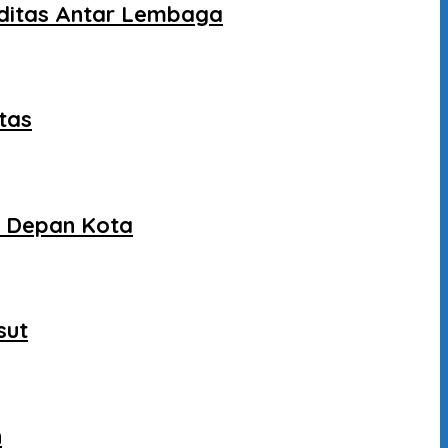
liditas Antar Lembaga
tas
a Depan Kota
sut
n