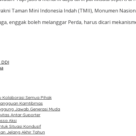
yakni Taman Mini Indonesia Indah (TMII), Monumen Nasiona
uga, enggak boleh melanggar Perda, harus dicari mekanism
A DDI
ma
lu Kolaborasi Semua Pihak
n Gangguan Kamtibmas
anggung Jawab Generasi Muda
itas Antar-Suporter
assa Aksi
uk Situasi Kondusif
an Jelang Akhir Tahun