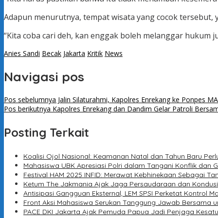
Adapun menurutnya, tempat wisata yang cocok tersebut, 
“Kita coba cari deh, kan enggak boleh melanggar hukum j
Anies Sandi
Becak
Jakarta
Kritik
News
Navigasi pos
Pos sebelumnya
Jalin Silaturahmi, Kapolres Enrekang ke Ponpes M
Pos berikutnya
Kapolres Enrekang dan Dandim Gelar Patroli Bersa
Posting Terkait
Koalisi Ojol Nasional: Keamanan Natal dan Tahun Baru Per
Mahasiswa UBK Apresiasi Polri dalam Tangani Konflik da
Festival HAM 2025 INFID: Merawat Kebhinekaan Sebagai T
Ketum The Jakmania Ajak Jaga Persaudaraan dan Kondusiv
Antisipasi Gangguan Eksternal, LEM SPSI Perketat Kontrol M
Front Aksi Mahasiswa Serukan Tanggung Jawab Bersama unt
PACE DKI Jakarta Ajak Pemuda Papua Jadi Penjaga Kesatu