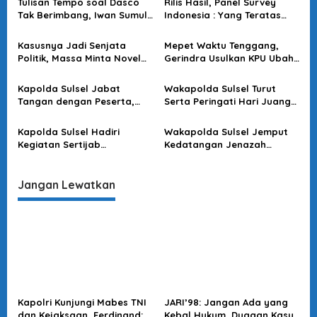
Tulisan Tempo soal Dasco
Rilis Hasil, Panel Survey
s
Tak Berimbang, Iwan Sumule
Indonesia : Yang Teratas
: Jurnalisme Kuning Tanpa
Ada Partai Golkar dan
i
Substansi
Airlangga Hartarto
Kasusnya Jadi Senjata
Mepet Waktu Tenggang,
p
Politik, Massa Minta Novel
Gerindra Usulkan KPU Ubah
o
Baswedan Keluar
Jadwal Debat Pilpres
Tinggalkan Tim Penyidik
Terakhir
s
Kapolda Sulsel Jabat
Wakapolda Sulsel Turut
Tangan dengan Peserta,
Serta Peringati Hari Juang
Usai Pimpin Apel Pagi
Kartika di Bone
Kapolda Sulsel Hadiri
Wakapolda Sulsel Jemput
Kegiatan Sertijab
Kedatangan Jenazah
Komandan Pangkalan TNI
Korban KKB di Bandara
AU Sultan Hasanuddin
Sultan Hasanuddin
Jangan Lewatkan
Kapolri Kunjungi Mabes TNI
JARI’98: Jangan Ada yang
dan Kejaksaan, Ferdinand:
Kebal Hukum, Dugaan Kasus