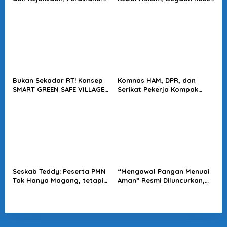
Langkah Positif Perkuat
Jampidsus Harus Diusut
Soliditas Antar Lembaga
Tuntas
Bukan Sekadar RT! Konsep
Komnas HAM, DPR, dan
SMART GREEN SAFE VILLAGE
Serikat Pekerja Kompak
5.0 Tawarkan Solusi Masa
Minta Tragedi Latsarmil
Depan Kota
KDMP Diusut
Seskab Teddy: Peserta PMN
“Mengawal Pangan Menuai
Tak Hanya Magang, tetapi
Aman” Resmi Diluncurkan,
Juga Mendapat
Jadi Karya Terbaru
Penghasilan
Wakapolri