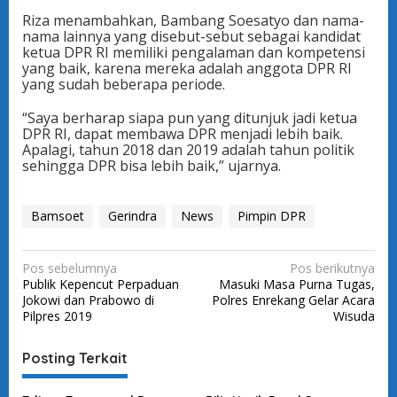
Riza menambahkan, Bambang Soesatyo dan nama-
nama lainnya yang disebut-sebut sebagai kandidat
ketua DPR RI memiliki pengalaman dan kompetensi
yang baik, karena mereka adalah anggota DPR RI
yang sudah beberapa periode.
“Saya berharap siapa pun yang ditunjuk jadi ketua
DPR RI, dapat membawa DPR menjadi lebih baik.
Apalagi, tahun 2018 dan 2019 adalah tahun politik
sehingga DPR bisa lebih baik,” ujarnya.
Bamsoet
Gerindra
News
Pimpin DPR
N
Pos sebelumnya
Pos berikutnya
Publik Kepencut Perpaduan
Masuki Masa Purna Tugas,
a
Jokowi dan Prabowo di
Polres Enrekang Gelar Acara
v
Pilpres 2019
Wisuda
i
Posting Terkait
g
a