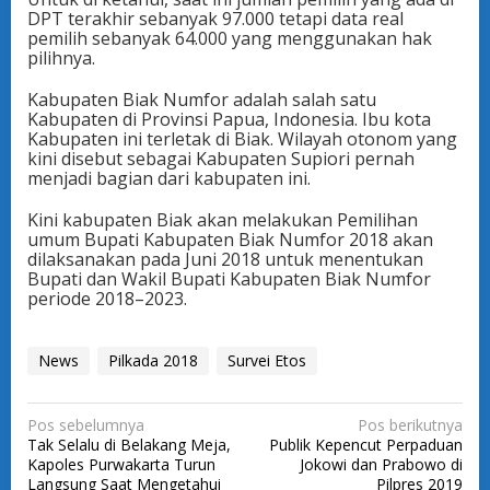
DPT terakhir sebanyak 97.000 tetapi data real
pemilih sebanyak 64.000 yang menggunakan hak
pilihnya.
Kabupaten Biak Numfor adalah salah satu
Kabupaten di Provinsi Papua, Indonesia. Ibu kota
Kabupaten ini terletak di Biak. Wilayah otonom yang
kini disebut sebagai Kabupaten Supiori pernah
menjadi bagian dari kabupaten ini.
Kini kabupaten Biak akan melakukan Pemilihan
umum Bupati Kabupaten Biak Numfor 2018 akan
dilaksanakan pada Juni 2018 untuk menentukan
Bupati dan Wakil Bupati Kabupaten Biak Numfor
periode 2018–2023.
News
Pilkada 2018
Survei Etos
N
Pos sebelumnya
Pos berikutnya
Tak Selalu di Belakang Meja,
Publik Kepencut Perpaduan
a
Kapoles Purwakarta Turun
Jokowi dan Prabowo di
v
Langsung Saat Mengetahui
Pilpres 2019