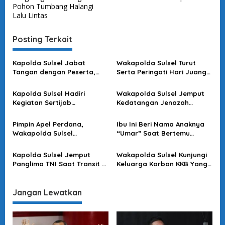
Pohon Tumbang Halangi
i
Lalu Lintas
g
a
Posting Terkait
s
Kapolda Sulsel Jabat
Wakapolda Sulsel Turut
i
Tangan dengan Peserta,
Serta Peringati Hari Juang
p
Usai Pimpin Apel Pagi
Kartika di Bone
o
Kapolda Sulsel Hadiri
Wakapolda Sulsel Jemput
Kegiatan Sertijab
Kedatangan Jenazah
s
Komandan Pangkalan TNI
Korban KKB di Bandara
AU Sultan Hasanuddin
Sultan Hasanuddin
Pimpin Apel Perdana,
Ibu Ini Beri Nama Anaknya
Wakapolda Sulsel
“Umar” Saat Bertemu
Sampaikan Ini
Kapolda Sulsel
Kapolda Sulsel Jemput
Wakapolda Sulsel Kunjungi
Panglima TNI Saat Transit Di
Keluarga Korban KKB Yang
Makassar
Terjadi Di Papua
Jangan Lewatkan