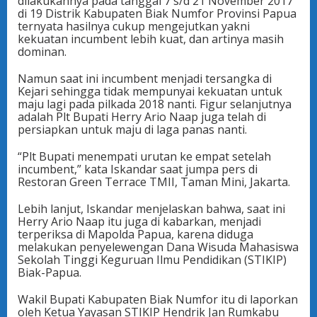
dilakukannya pada tanggal 7 s/d 21 November 2017
di 19 Distrik Kabupaten Biak Numfor Provinsi Papua
ternyata hasilnya cukup mengejutkan yakni
kekuatan incumbent lebih kuat, dan artinya masih
dominan.
Namun saat ini incumbent menjadi tersangka di
Kejari sehingga tidak mempunyai kekuatan untuk
maju lagi pada pilkada 2018 nanti. Figur selanjutnya
adalah Plt Bupati Herry Ario Naap juga telah di
persiapkan untuk maju di laga panas nanti.
“Plt Bupati menempati urutan ke empat setelah
incumbent,” kata Iskandar saat jumpa pers di
Restoran Green Terrace TMII, Taman Mini, Jakarta.
Lebih lanjut, Iskandar menjelaskan bahwa, saat ini
Herry Ario Naap itu juga di kabarkan, menjadi
terperiksa di Mapolda Papua, karena diduga
melakukan penyelewengan Dana Wisuda Mahasiswa
Sekolah Tinggi Keguruan Ilmu Pendidikan (STIKIP)
Biak-Papua.
Wakil Bupati Kabupaten Biak Numfor itu di laporkan
oleh Ketua Yayasan STIKIP Hendrik Jan Rumkabu