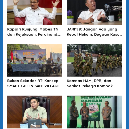
Kapolri Kunjungi Mabes TNI
JARI’98: Jangan Ada yang
dan Kejaksaan, Ferdinand:
Kebal Hukum, Dugaan Kasus
Langkah Positif Perkuat
Jampidsus Harus Diusut
Soliditas Antar Lembaga
Tuntas
Bukan Sekadar RT! Konsep
Komnas HAM, DPR, dan
SMART GREEN SAFE VILLAGE
Serikat Pekerja Kompak
5.0 Tawarkan Solusi Masa
Minta Tragedi Latsarmil
Depan Kota
KDMP Diusut