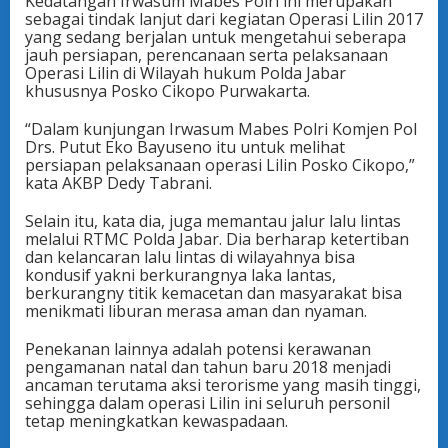
Kedatangan Irwasum Mabes Polri ini merupakan
sebagai tindak lanjut dari kegiatan Operasi Lilin 2017
yang sedang berjalan untuk mengetahui seberapa
jauh persiapan, perencanaan serta pelaksanaan
Operasi Lilin di Wilayah hukum Polda Jabar
khususnya Posko Cikopo Purwakarta.
“Dalam kunjungan Irwasum Mabes Polri Komjen Pol
Drs. Putut Eko Bayuseno itu untuk melihat
persiapan pelaksanaan operasi Lilin Posko Cikopo,”
kata AKBP Dedy Tabrani.
Selain itu, kata dia, juga memantau jalur lalu lintas
melalui RTMC Polda Jabar. Dia berharap ketertiban
dan kelancaran lalu lintas di wilayahnya bisa
kondusif yakni berkurangnya laka lantas,
berkurangny titik kemacetan dan masyarakat bisa
menikmati liburan merasa aman dan nyaman.
Penekanan lainnya adalah potensi kerawanan
pengamanan natal dan tahun baru 2018 menjadi
ancaman terutama aksi terorisme yang masih tinggi,
sehingga dalam operasi Lilin ini seluruh personil
tetap meningkatkan kewaspadaan.