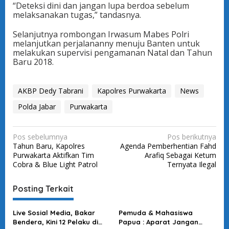
“Deteksi dini dan jangan lupa berdoa sebelum
melaksanakan tugas,” tandasnya.
Selanjutnya rombongan Irwasum Mabes Polri
melanjutkan perjalananny menuju Banten untuk
melakukan supervisi pengamanan Natal dan Tahun
Baru 2018.
AKBP Dedy Tabrani
Kapolres Purwakarta
News
Polda Jabar
Purwakarta
N
Pos sebelumnya
Pos berikutnya
Tahun Baru, Kapolres
Agenda Pemberhentian Fahd
a
Purwakarta Aktifkan Tim
Arafiq Sebagai Ketum
v
Cobra & Blue Light Patrol
Ternyata Ilegal
i
Posting Terkait
g
a
Live Sosial Media, Bakar
Pemuda & Mahasiswa
s
Bendera, Kini 12 Pelaku di
Papua : Aparat Jangan