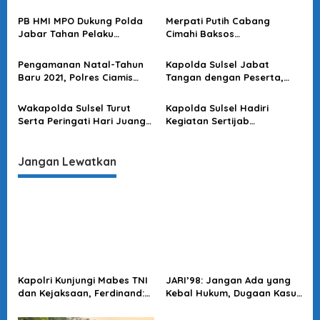
Tangan Polda Jabar
Dibiarkan Bergerak Sendiri,
i
Bersama Wujudkan Tanah
PB HMI MPO Dukung Polda
Merpati Putih Cabang
p
Papua Damai
Jabar Tahan Pelaku
Cimahi Baksos
o
Intoleransi dan Ujaran
Vaksinasi,Sasar Atlet Silat
Kebencian
dan Terbuka Untuk Publik
s
Pengamanan Natal-Tahun
Kapolda Sulsel Jabat
Baru 2021, Polres Ciamis
Tangan dengan Peserta,
Siap Kerahkan 670 Personel
Usai Pimpin Apel Pagi
Gabungan
Wakapolda Sulsel Turut
Kapolda Sulsel Hadiri
Serta Peringati Hari Juang
Kegiatan Sertijab
Kartika di Bone
Komandan Pangkalan TNI
AU Sultan Hasanuddin
Jangan Lewatkan
Kapolri Kunjungi Mabes TNI
JARI’98: Jangan Ada yang
dan Kejaksaan, Ferdinand:
Kebal Hukum, Dugaan Kasus
Langkah Positif Perkuat
Jampidsus Harus Diusut
Soliditas Antar Lembaga
Tuntas