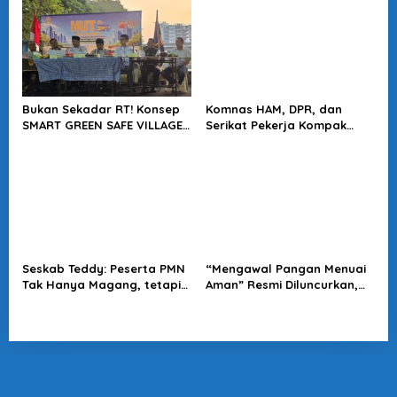
Bukan Sekadar RT! Konsep
Komnas HAM, DPR, dan
SMART GREEN SAFE VILLAGE
Serikat Pekerja Kompak
5.0 Tawarkan Solusi Masa
Minta Tragedi Latsarmil
Depan Kota
KDMP Diusut
Seskab Teddy: Peserta PMN
“Mengawal Pangan Menuai
Tak Hanya Magang, tetapi
Aman” Resmi Diluncurkan,
Juga Mendapat
Jadi Karya Terbaru
Penghasilan
Wakapolri