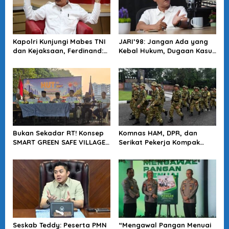
Kapolri Kunjungi Mabes TNI
JARI’98: Jangan Ada yang
dan Kejaksaan, Ferdinand:
Kebal Hukum, Dugaan Kasus
Langkah Positif Perkuat
Jampidsus Harus Diusut
Soliditas Antar Lembaga
Tuntas
Bukan Sekadar RT! Konsep
Komnas HAM, DPR, dan
SMART GREEN SAFE VILLAGE
Serikat Pekerja Kompak
5.0 Tawarkan Solusi Masa
Minta Tragedi Latsarmil
Depan Kota
KDMP Diusut
Seskab Teddy: Peserta PMN
“Mengawal Pangan Menuai