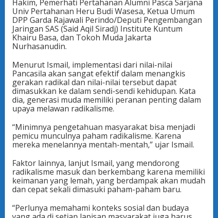
Hakim, Pemerhati Pertahanan Alumni Pasca Sarjana
Univ Pertahanan Heru Budi Wasesa, Ketua Umum
DPP Garda Rajawali Perindo/Deputi Pengembangan
Jaringan SAS (Said Aqil Siradj) Institute Kuntum
Khairu Basa, dan Tokoh Muda Jakarta
Nurhasanudin.
Menurut Ismail, implementasi dari nilai-nilai
Pancasila akan sangat efektif dalam menangkis
gerakan radikal dan nilai-nilai tersebut dapat
dimasukkan ke dalam sendi-sendi kehidupan. Kata
dia, generasi muda memiliki peranan penting dalam
upaya melawan radikalisme.
“Minimnya pengetahuan masyarakat bisa menjadi
pemicu munculnya paham radikalisme. Karena
mereka menelannya mentah-mentah,” ujar Ismail.
Faktor lainnya, lanjut Ismail, yang mendorong
radikalisme masuk dan berkembang karena memiliki
keimanan yang lemah, yang berdampak akan mudah
dan cepat sekali dimasuki paham-paham baru.
“Perlunya memahami konteks sosial dan budaya
yang ada di setiap lapisan masyarakat juga harus