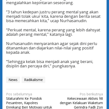
mengalahkan kepintaran seseorang.
“3 tahun kedepan justru perang mental yang akan
menjadi tolak ukur kita, karena dengan berita sesat
bisa memecahkan kita,” ucap Nurhasanudin.
“Perkuat mental, karena perang yang lebih dahsyat
adalah perang mental,” katanya lagi.
Nurhasanudin menyarankan agar sejak dini perlu
ditanamkan dan diajarkan nilai-nilai yang positif
kepada anak.
“Sehingga kelak bisa menjadi anak yang berani,
disiplin dan percaya diri,” pungkasnya.
News
Radikalisme
N
Pos sebelumnya
Pos berikutnya
Silaturahmi Ke Pondok
Kekecewaan Aktivis 98
a
Pesantren, Kapolres
dengan Kelakuan Waketum
v
Enrekang Beri Motivasi untuk
Gerindra Fadli Zon