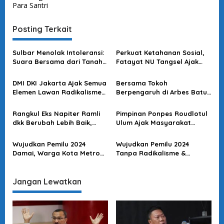
Para Santri
i
g
Posting Terkait
a
s
Sulbar Menolak Intoleransi:
Perkuat Ketahanan Sosial,
Suara Bersama dari Tanah
Fatayat NU Tangsel Ajak
i
Mandar
Polri Kolaborasi Program
p
Perlindungan Perempuan
DMI DKI Jakarta Ajak Semua
Bersama Tokoh
o
Elemen Lawan Radikalisme
Berpengaruh di Arbes Batu
& Intoleransi, Wujudkan
Merah Ambon, Polri
s
Harmonisasi Kehidupan
Gandeng Semua Elemen
Rangkul Eks Napiter Ramli
Pimpinan Ponpes Roudlotul
Jaga Stabilitas Kamtibmas
dkk Berubah Lebih Baik,
Ulum Ajak Masyarakat
Jelang Tahun Baru
Baintelkam Polri :
Jabar Waspada Paham
Bermanfaat bagi Keluarga,
Radikal, Teror dan
Wujudkan Pemilu 2024
Wujudkan Pemilu 2024
Masyarakat & NKRI
Intoleransi Jelang Tahun
Damai, Warga Kota Metro
Tanpa Radikalisme &
Politik
Komitmen Tolak
Intoleransi, Yayasan
Radikalisme-Terorisme &
Mangkubuming Putra
Intoleransi
Lampung Rangkul Eks
Jangan Lewatkan
Napiter Kembali ke NKRI