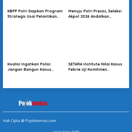
KBPP Polri Siapkan Program
Menuju Polri Presisi, Seleksi
Strategis Usai Pelantikan
Akpol 2026 Andalkan
Pengurus Baru
Prestasi, Transparansi, dan
Integritas
Koalisi Ingatkan Polisi:
SETARA Institute Nilai Kasus
Jangan Bangun Kasus
Febrie Uji Komitmen
Sutrimo Berdasarkan
Penegakan Hukum
Spekulasi
Hak Cipta @ Pojokmonas.com
Versi Non AMP