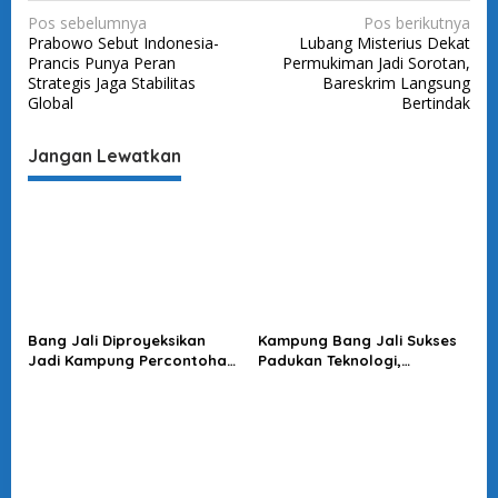
N
Pos sebelumnya
Pos berikutnya
Prabowo Sebut Indonesia-
Lubang Misterius Dekat
a
Prancis Punya Peran
Permukiman Jadi Sorotan,
v
Strategis Jaga Stabilitas
Bareskrim Langsung
Global
Bertindak
i
g
Jangan Lewatkan
a
s
i
p
o
s
Bang Jali Diproyeksikan
Kampung Bang Jali Sukses
Jadi Kampung Percontohan,
Padukan Teknologi,
Megawati Minta Terus
Lingkungan, dan Ketahanan
Dikawal
Pangan: Risma Beri Pujian