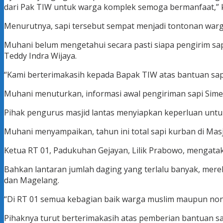
dari Pak TIW untuk warga komplek semoga bermanfaat,” kat
Menurutnya, sapi tersebut sempat menjadi tontonan war
Muhani belum mengetahui secara pasti siapa pengirim s
Teddy Indra Wijaya.
“Kami berterimakasih kepada Bapak TIW atas bantuan sapi
Muhani menuturkan, informasi awal pengiriman sapi Simen
Pihak pengurus masjid lantas menyiapkan keperluan untu
Muhani menyampaikan, tahun ini total sapi kurban di Masji
Ketua RT 01, Padukuhan Gejayan, Lilik Prabowo, mengatak
Bahkan lantaran jumlah daging yang terlalu banyak, mere
dan Magelang.
“Di RT 01 semua kebagian baik warga muslim maupun non mu
Pihaknya turut berterimakasih atas pemberian bantuan sap