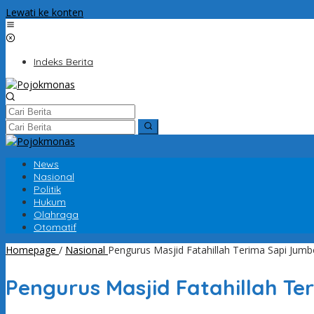
Lewati ke konten
Indeks Berita
News
Nasional
Politik
Hukum
Olahraga
Otomatif
Homepage
/
Nasional
Pengurus Masjid Fatahillah Terima Sapi Jumb
Pengurus Masjid Fatahillah T