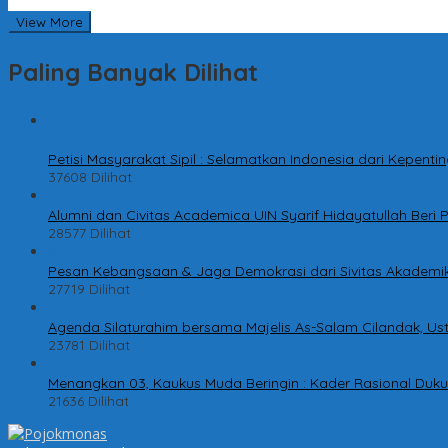
View More
Paling Banyak Dilihat
1
Petisi Masyarakat Sipil : Selamatkan Indonesia dari Kepen
37608 Dilihat
2
Alumni dan Civitas Academica UIN Syarif Hidayatullah Ber
28577 Dilihat
3
Pesan Kebangsaan & Jaga Demokrasi dari Sivitas Akademik
27719 Dilihat
4
Agenda Silaturahim bersama Majelis As-Salam Cilandak, Ust
23781 Dilihat
5
Menangkan 03, Kaukus Muda Beringin : Kader Rasional Duk
21636 Dilihat