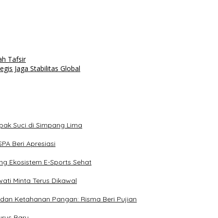
h Tafsir
is Jaga Stabilitas Global
apak Suci di Simpang Lima
PA Beri Apresiasi
ong Ekosistem E-Sports Sehat
ati Minta Terus Dikawal
 dan Ketahanan Pangan: Risma Beri Pujian
urus Baru