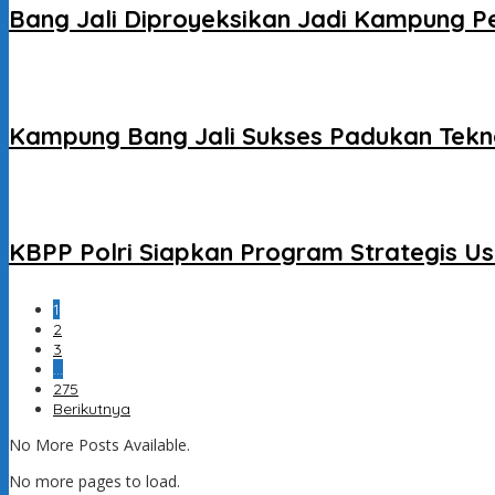
Bang Jali Diproyeksikan Jadi Kampung P
Kampung Bang Jali Sukses Padukan Tekno
KBPP Polri Siapkan Program Strategis Us
1
2
3
…
275
Berikutnya
No More Posts Available.
No more pages to load.