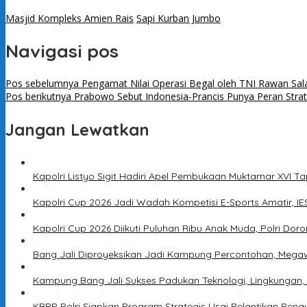
Masjid Kompleks Amien Rais
Sapi Kurban Jumbo
Navigasi pos
Pos sebelumnya
Pengamat Nilai Operasi Begal oleh TNI Rawan Sala
Pos berikutnya
Prabowo Sebut Indonesia-Prancis Punya Peran Strateg
Jangan Lewatkan
Kapolri Listyo Sigit Hadiri Apel Pembukaan Muktamar XVI T
Kapolri Cup 2026 Jadi Wadah Kompetisi E-Sports Amatir, IES
Kapolri Cup 2026 Diikuti Puluhan Ribu Anak Muda, Polri Dor
Bang Jali Diproyeksikan Jadi Kampung Percontohan, Megaw
Kampung Bang Jali Sukses Padukan Teknologi, Lingkungan,
KBPP Polri Siapkan Program Strategis Usai Pelantikan Peng