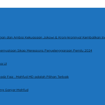
tingan dan Ambisi Kekuasaan Jokowi & Kroni-kroninya! Kembalikan I
i Pernyataan Sikap Merespons Penyelenggaraan Pemilu 2024
a UI
adz Faiz : Mahfud MD adalah Pilihan Terbaik
ung Ganjar-Mahfud