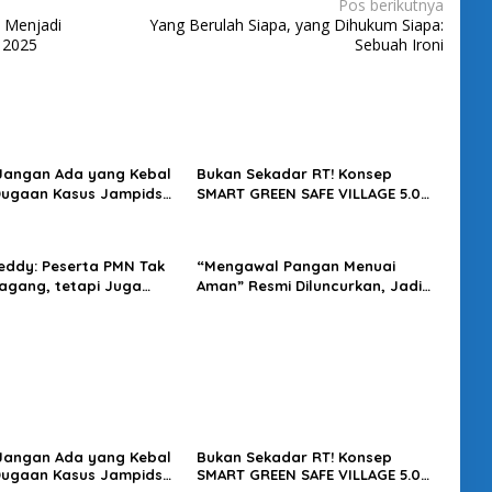
Pos berikutnya
: Menjadi
Yang Berulah Siapa, yang Dihukum Siapa:
 2025
Sebuah Ironi
 Jangan Ada yang Kebal
Bukan Sekadar RT! Konsep
Dugaan Kasus Jampidsus
SMART GREEN SAFE VILLAGE 5.0
usut Tuntas
Tawarkan Solusi Masa Depan
Kota
eddy: Peserta PMN Tak
“Mengawal Pangan Menuai
gang, tetapi Juga
Aman” Resmi Diluncurkan, Jadi
t Penghasilan
Karya Terbaru Wakapolri
 Jangan Ada yang Kebal
Bukan Sekadar RT! Konsep
Dugaan Kasus Jampidsus
SMART GREEN SAFE VILLAGE 5.0