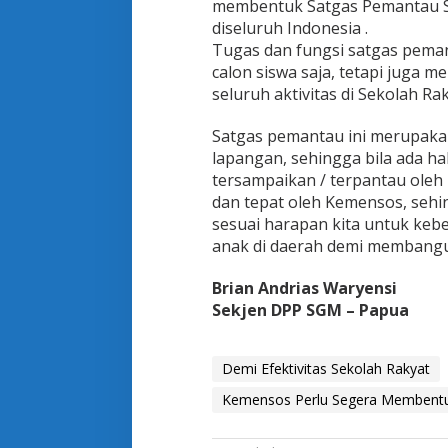
membentuk Satgas Pemantau Se
l
diseluruh Indonesia .
u
S
Tugas dan fungsi satgas pema
e
calon siswa saja, tetapi juga 
g
seluruh aktivitas di Sekolah Rak
e
r
Satgas pemantau ini merupakan
a
M
lapangan, sehingga bila ada h
e
tersampaikan / terpantau oleh 
m
dan tepat oleh Kemensos, sehin
b
sesuai harapan kita untuk keb
e
n
anak di daerah demi membang
t
u
Brian Andrias Waryensi
k
Sekjen DPP SGM – Papua
S
a
t
Demi Efektivitas Sekolah Rakyat
g
a
Kemensos Perlu Segera Membent
s
P
e