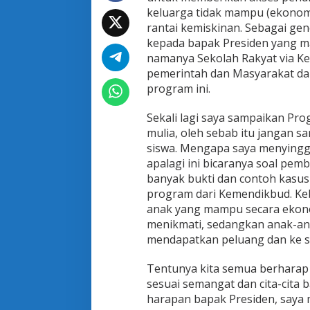
S
keluarga tidak mampu (ekonomi
e
rantai kemiskinan. Sebagai ge
k
kepada bapak Presiden yang m
o
l
namanya Sekolah Rakyat via Ke
a
pemerintah dan Masyarakat dar
h
program ini.
R
a
Sekali lagi saya sampaikan Pr
k
y
mulia, oleh sebab itu jangan 
a
siswa. Mengapa saya menyinggun
t
apalagi ini bicaranya soal p
,
banyak bukti dan contoh kasu
K
e
program dari Kemendikbud. Ke
m
anak yang mampu secara ekono
e
menikmati, sedangkan anak-an
n
mendapatkan peluang dan ke se
s
o
s
Tentunya kita semua berharap 
P
sesuai semangat dan cita-cita
e
harapan bapak Presiden, saya
r