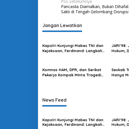
N
Pos sebelumnya
m
Pancasila Diamalkan, Bukan Dihafal
a
a
Sakti di Tengah Gelombang Disrupsi
n
v
t
a
i
Jangan Lewatkan
u
g
P
r
a
o
Kapolri Kunjungi Mabes TNI dan
JARI’98:
s
g
Kejaksaan, Ferdinand: Langkah
Hukum, 
r
Positif Perkuat Soliditas Antar
Harus Di
i
a
Lembaga
p
m
Komnas HAM, DPR, dan Serikat
Seskab T
o
Pekerja Kompak Minta Tragedi
Hanya Ma
Latsarmil KDMP Diusut
Mendapa
s
News Feed
Kapolri Kunjungi Mabes TNI dan
JARI’98:
Kejaksaan, Ferdinand: Langkah
Hukum, 