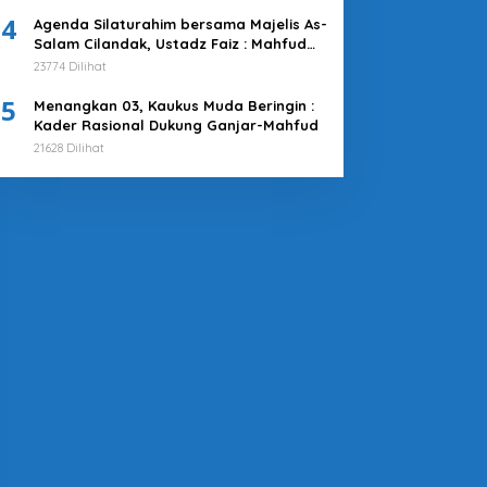
4
Agenda Silaturahim bersama Majelis As-
Salam Cilandak, Ustadz Faiz : Mahfud
MD adalah Pilihan Terbaik
23774 Dilihat
5
Menangkan 03, Kaukus Muda Beringin :
Kader Rasional Dukung Ganjar-Mahfud
21628 Dilihat