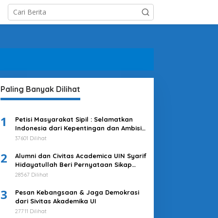
Paling Banyak Dilihat
1
Petisi Masyarakat Sipil : Selamatkan
Indonesia dari Kepentingan dan Ambisi
Kekuasaan Jokowi & Kroni-kroninya!
37601 Dilihat
Kembalikan Indonesia untuk
2
Kepentingan Rakyat
Alumni dan Civitas Academica UIN Syarif
Hidayatullah Beri Pernyataan Sikap
Merespons Penyelenggaraan Pemilu
28567 Dilihat
2024
3
Pesan Kebangsaan & Jaga Demokrasi
dari Sivitas Akademika UI
27711 Dilihat