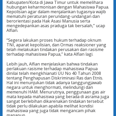
Kabupaten/Kota di Jawa Timur untuk memelihara
hubungan keharmonisan dengan Mahasiswa Papua.
Kepolisian agar dalam menjalankan tugasnya wajib
mematuhi peraturan perundang-undangan dan
berorientasi pada Hak Asasi Manusia serta
mengedepankan asas praduga tak bersalah,” ucap
Alfian.
“Segera lakukan proses hukum terhadap oknum
TNI, aparat kepolisian, dan Ormas reaksioner yang
telah melakukan tindakan perusakan dan rasisme
terhadap mahasiswa Papua,” kata Alfian lagi.
Lebih jauh, Alfian menjelaskan bahwa tindakan
perlakuan rasisme terhadap mahasiswa Papua
dinilai telah mengkhianati UU No 40 Tahun 2008
tentang Penghapusan Diskriminasi Ras dan Etnis.
Hal ini menunjukan tidak adanya tanggungjawab
negara untuk menghormati, melindungi dan
memenuhi HAM. Menurutnya, penggunaan gas air
mata kepada mahasiswa yang berada di asrama juga
sangat berlebihan dikarenakan tindakan tersebut
tidak perlu dilakukan apabila melihat kondisi
mahasiswa yang juga tidak mengancam pihak
manapun.