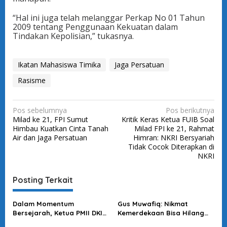
“Hal ini juga telah melanggar Perkap No 01 Tahun
2009 tentang Penggunaan Kekuatan dalam
Tindakan Kepolisian,” tukasnya.
Ikatan Mahasiswa Timika
Jaga Persatuan
Rasisme
N
Pos sebelumnya
Pos berikutnya
Milad ke 21, FPI Sumut
Kritik Keras Ketua FUIB Soal
a
Himbau Kuatkan Cinta Tanah
Milad FPI ke 21, Rahmat
v
Air dan Jaga Persatuan
Himran: NKRI Bersyariah
Tidak Cocok Diterapkan di
i
NKRI
g
a
Posting Terkait
s
Dalam Momentum
Gus Muwafiq: Nikmat
i
Bersejarah, Ketua PMII DKI
Kemerdekaan Bisa Hilang
p
Jakarta Ajak Pemuda
Jika Persatuan Retak