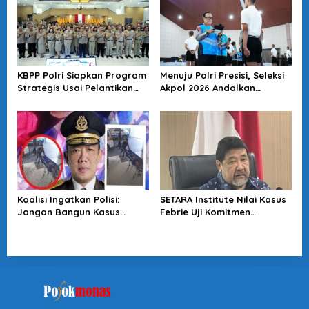
KBPP Polri Siapkan Program
Menuju Polri Presisi, Seleksi
Strategis Usai Pelantikan
Akpol 2026 Andalkan
Pengurus Baru
Prestasi, Transparansi, dan
Integritas
Koalisi Ingatkan Polisi:
SETARA Institute Nilai Kasus
Jangan Bangun Kasus
Febrie Uji Komitmen
Sutrimo Berdasarkan
Penegakan Hukum
Spekulasi