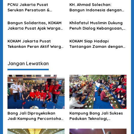
Teguhkan Cinta Tanah Air
o
PCNU Jakarta Pusat
KH. Ahmad Solechan:
Serukan Persatuan &
Bangun Indonesia dengan
s
Perdamaian
Semangat Kebersamaan
Bangun Solidaritas, KOKAM
Khilafatul Muslimin Dukung
Jakarta Pusat Ajak Warga
Penuh Dialog Kebangsaan,
Jaga Persatuan
Serukan Tolak Radikalisme
KOKAM Jakarta Pusat
KOKAM Siap Hadapi
Tekankan Peran Aktif Warga
Tantangan Zaman dengan
dalam Menjaga Persatuan
Semangat Persatuan
Jangan Lewatkan
Bang Jali Diproyeksikan
Kampung Bang Jali Sukses
Jadi Kampung Percontohan,
Padukan Teknologi,
Megawati Minta Terus
Lingkungan, dan Ketahanan
Dikawal
Pangan: Risma Beri Pujian