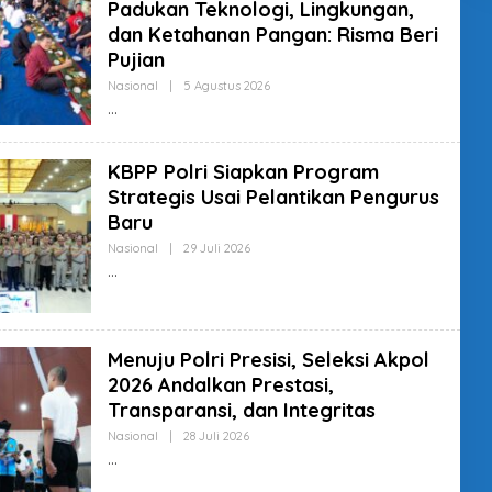
Padukan Teknologi, Lingkungan,
T
U
dan Ketahanan Pangan: Risma Beri
R
Pujian
R
E
Nasional
|
5 Agustus 2026
O
D
L
A
E
K
H
T
R
U
E
R
KBPP Polri Siapkan Program
D
Strategis Usai Pelantikan Pengurus
A
K
Baru
T
U
Nasional
|
29 Juli 2026
O
R
L
R
E
E
H
D
R
A
E
K
D
T
Menuju Polri Presisi, Seleksi Akpol
A
U
K
R
2026 Andalkan Prestasi,
T
U
Transparansi, dan Integritas
R
R
Nasional
|
28 Juli 2026
O
E
L
D
E
A
H