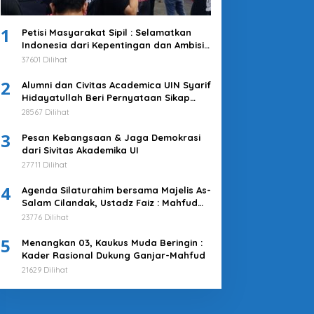
Nasional
1
Petisi Masyarakat Sipil : Selamatkan
KBPP Polri Siapkan Program Str
Indonesia dari Kepentingan dan Ambisi
Kekuasaan Jokowi & Kroni-kroninya!
37601 Dilihat
Pelantikan Pengurus Baru
Kembalikan Indonesia untuk
2
Kepentingan Rakyat
Alumni dan Civitas Academica UIN Syarif
 Juli 2026
Hidayatullah Beri Pernyataan Sikap
Merespons Penyelenggaraan Pemilu
28567 Dilihat
2024
3
Pesan Kebangsaan & Jaga Demokrasi
dari Sivitas Akademika UI
27711 Dilihat
4
Agenda Silaturahim bersama Majelis As-
Salam Cilandak, Ustadz Faiz : Mahfud
MD adalah Pilihan Terbaik
23776 Dilihat
5
Menangkan 03, Kaukus Muda Beringin :
Kader Rasional Dukung Ganjar-Mahfud
21629 Dilihat