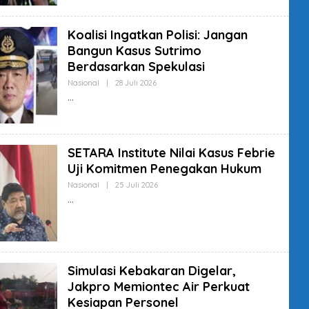
K
R
T
E
U
D
R
Koalisi Ingatkan Polisi: Jangan
A
K
Bangun Kasus Sutrimo
T
U
Berdasarkan Spekulasi
R
R
Nasional
|
28 Juli 2026
O
E
L
D
E
A
H
K
R
T
E
U
D
R
SETARA Institute Nilai Kasus Febrie
A
K
Uji Komitmen Penegakan Hukum
T
U
Nasional
|
25 Juli 2026
O
R
L
R
E
E
H
D
R
A
E
K
D
T
A
U
K
R
Simulasi Kebakaran Digelar,
T
U
Jakpro Memiontec Air Perkuat
R
Kesiapan Personel
R