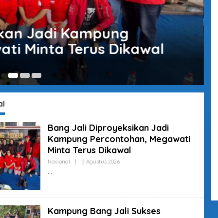
ukses Padukan Teknologi,
ahanan Pangan: Risma Beri
29
al
Bang Jali Diproyeksikan Jadi
Kampung Percontohan, Megawati
Minta Terus Dikawal
Nasional
|
5 Agustus 2026
O
L
E
H
R
E
D
Kampung Bang Jali Sukses
A
K