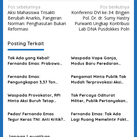
N
Pos sebelumnya
Pos berikutnya
Aksi Mahasiswa Trisakti
Konferensi DVI ke-34: Brigjen
a
Berubah Anarkis, Pangeran
Pol. Dr. dr. Sumy Hastry
v
Norman: Penghasutan Bukan
Purwanti Ungkap Kontribusi
Reformasi
Lab DNA Pusdokkes Polri
i
g
Posting Terkait
a
s
Tak Ada yang Kebal!
Waspada Vape Ganja,
Fernando Emas: Prabowo
Modus Baru Peredaran
i
Buktikan Koruptor Tak Lagi
Narkoba yang Kian
p
Berlindung di Balik Jabatan
Mengkhawatirkan
Fernando Emas:
Pengamat Minta Publik Tak
o
Pengungkapan 3,37 Ton
Mudah Terprovokasi Aksi
Ganja Selamatkan Masa
BEM UI saat Hari
s
Depan Generasi Indonesia
Bhayangkara
Waspada Provokator, RPI
Tak Percaya Oditurat
Minta Aksi Buruh Tetap
Militer, Publik Pertanyakan
Aman dan Tertib
Alasan “Dendam Pribadi”
Kasus Andrie Yunus
Pedas! Fernando Emas
Fernando Emas: Tak Ada
Tegur Keras TNI: Anti Kritik?
Lagi Ruang Memelintir Fakta
Lebih Baik Jadi Ormas!
Kasus Andrie Yunus
Jangan Lewatkan