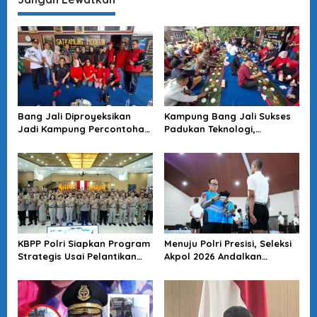
Bang Jali Diproyeksikan
Kampung Bang Jali Sukses
Jadi Kampung Percontohan,
Padukan Teknologi,
Megawati Minta Terus
Lingkungan, dan Ketahanan
Dikawal
Pangan: Risma Beri Pujian
KBPP Polri Siapkan Program
Menuju Polri Presisi, Seleksi
Strategis Usai Pelantikan
Akpol 2026 Andalkan
Pengurus Baru
Prestasi, Transparansi, dan
Integritas