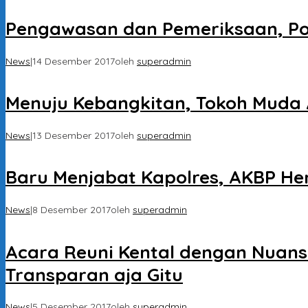
Pengawasan dan Pemeriksaan, Pol
News
|
14 Desember 2017
oleh
superadmin
Menuju Kebangkitan, Tokoh Muda 
News
|
13 Desember 2017
oleh
superadmin
Baru Menjabat Kapolres, AKBP H
News
|
8 Desember 2017
oleh
superadmin
Acara Reuni Kental dengan Nuansa
Transparan aja Gitu
News
|
5 Desember 2017
oleh
superadmin