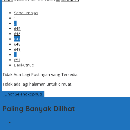
Sebelumnya
1
…
645
646
647
648
649
…
651
Berikutnya
Tidak Ada Lagi Postingan yang Tersedia.
Tidak ada lagi halaman untuk dimuat.
Lihat Selengkapnya
Paling Banyak Dilihat