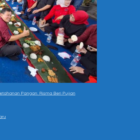
etahanan Pangan: Risma Beri Pujian
aru