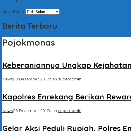
Arsip Berita
Berita Terbaru
Pojokmonas
Keberaniannya Ungkap Kejahatan
News
|
18 Desember 2017
oleh
superadmin
Kapolres Enrekang Berikan Reward
News
|
18 Desember 2017
oleh
superadmin
Gelar Aksi Peduli Rupiah, Polres 