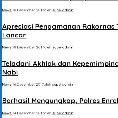
News
|
18 Desember 2017
oleh
superadmin
Apresiasi Pengamanan Rakornas Tig
Lancar
News
|
18 Desember 2017
oleh
superadmin
Teladani Akhlak dan Kepemimpin
Nabi
News
|
16 Desember 2017
oleh
superadmin
Berhasil Mengungkap, Polres Enre
News
|
14 Desember 2017
oleh
superadmin