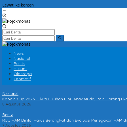
Lewati ke konten
News
Nasional
Politik
Hukum
Olahraga
Otomatif
Nasional
Kapolri Cup 2026 Diikuti Puluhan Ribu Anak Muda, Polri Dorong Ek
8 Agustus 2026
Berita
RUU HAM Dinilai Harus Berangkat dari Evaluasi Penegakan HAM di
7 Agustus 2026