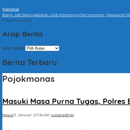
Nasional
Bang Jali Diproyeksikan Jadi Kampung Percontohan, Megawati Mi
5 Agustus 2026
Arsip Berita
Arsip Berita
Berita Terbaru
Pojokmonas
Masuki Masa Purna Tugas, Polres
News
|
3 Januari 2018
oleh
superadmin