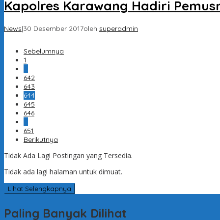
Kapolres Karawang Hadiri Pemusn
News
|
30 Desember 2017
oleh
superadmin
Sebelumnya
1
…
642
643
644
645
646
…
651
Berikutnya
Tidak Ada Lagi Postingan yang Tersedia.
Tidak ada lagi halaman untuk dimuat.
Lihat Selengkapnya
Paling Banyak Dilihat