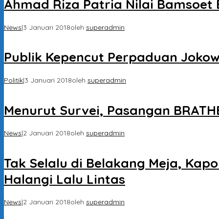
Ahmad Riza Patria Nilai Bamsoet 
News
|
3 Januari 2018
oleh
superadmin
Publik Kepencut Perpaduan Jokowi
Politik
|
3 Januari 2018
oleh
superadmin
Menurut Survei, Pasangan BRATHE
News
|
2 Januari 2018
oleh
superadmin
Tak Selalu di Belakang Meja, Ka
Halangi Lalu Lintas
News
|
2 Januari 2018
oleh
superadmin