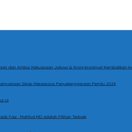
tingan dan Ambisi Kekuasaan Jokowi & Kroni-kroninya! Kembalikan I
i Pernyataan Sikap Merespons Penyelenggaraan Pemilu 2024
a UI
adz Faiz : Mahfud MD adalah Pilihan Terbaik