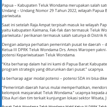
Papua – Kabupaten Teluk Wondama merupakan salah satu d
Undang – Undang Nomor 29 Tahun 2022, wilayah Papua Bara
pariwisata.
Saat ini setelah Raja Ampat terpisah masuk ke wilayah Pa
yaitu kabupaten Kaimana, Fak-fak dan termasuk Teluk Won
pariwisata / perikanan termasuk salah satunya di Distrik
Dengan adanya perhatian pemerintah pusat ke daerah – d
Ketua III DPRK Teluk Wondama Drs. Amos Waropen yakni
potensi Kepariwisataan Teluk Wondama.
“Kita berharap dalam hal ini kami di Papua Barat Kabup
program strategis yang diturunkan dari pusat.” ucapnya.
Ia berharap agar modal potensi – potensi SDA ini bisa di
“Pemerintah daerah harus mulai memperhatikan, mendoro
kelompok masyarakat Teluk Wondama.” ucapnya kepada a
Elisa Auri dan tim terkait kunjungan lokasi sektor Wisata, J
Bupati Teluk Wondama
Teluk Wondama
Wakil Ketua III DPRK Tel