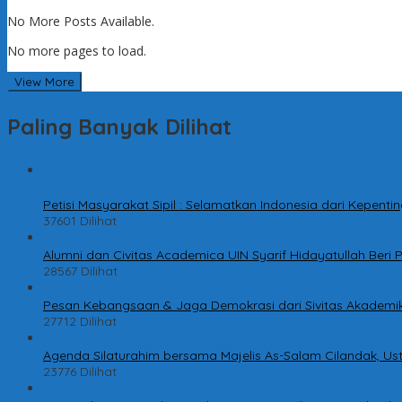
No More Posts Available.
No more pages to load.
View More
Paling Banyak Dilihat
1
Petisi Masyarakat Sipil : Selamatkan Indonesia dari Kepen
37601 Dilihat
2
Alumni dan Civitas Academica UIN Syarif Hidayatullah Ber
28567 Dilihat
3
Pesan Kebangsaan & Jaga Demokrasi dari Sivitas Akademik
27712 Dilihat
4
Agenda Silaturahim bersama Majelis As-Salam Cilandak, Ust
23776 Dilihat
5