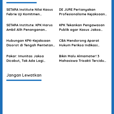
s
SETARA Institute Nilai Kasus
DE JURE Pertanyakan
i
Febrie Uji Komitmen
Profesionalisme Kejaksaan
p
Penegakan Hukum
dalam Kasus Febrie
o
SETARA Institute: KPK Harus
KPK Tekankan Pengawasan
Ambil Alih Penanganan
Publik agar Kasus Jaksa
s
Kasus Dugaan Korupsi
Kejati Banten Kredibel
Febrie Adriansyah
Hubungan KPK–Kejaksaan
CBA Mendorong Aparat
Disorot di Tengah Rentetan
Hukum Periksa Indikasi
OTT
Pelanggaran Pengadaan
Alat Dapur di MBG
Pakar: Imunitas Jaksa
Bikin Malu Almamater! 3
Dicabut, Tak Ada Lagi
Mahasiswa Trisakti Terciduk
‘Benteng Kekuasaan’
‘Teler’ Ganja Saat Demo
Jangan Lewatkan