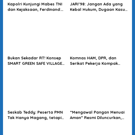
Kapolri Kunjungi Mabes TNI
JARI’98: Jangan Ada yang
dan Kejaksaan, Ferdinand:
Kebal Hukum, Dugaan Kasus
Langkah Positif Perkuat
Jampidsus Harus Diusut
Soliditas Antar Lembaga
Tuntas
Bukan Sekadar RT! Konsep
Komnas HAM, DPR, dan
SMART GREEN SAFE VILLAGE
Serikat Pekerja Kompak
5.0 Tawarkan Solusi Masa
Minta Tragedi Latsarmil
Depan Kota
KDMP Diusut
Seskab Teddy: Peserta PMN
“Mengawal Pangan Menuai
Tak Hanya Magang, tetapi
Aman” Resmi Diluncurkan,
Juga Mendapat
Jadi Karya Terbaru
Penghasilan
Wakapolri