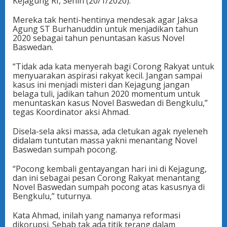
Kejagung RI, Senin (20/1/2020).
Mereka tak henti-hentinya mendesak agar Jaksa
Agung ST Burhanuddin untuk menjadikan tahun
2020 sebagai tahun penuntasan kasus Novel
Baswedan.
“Tidak ada kata menyerah bagi Corong Rakyat untuk
menyuarakan aspirasi rakyat kecil. Jangan sampai
kasus ini menjadi misteri dan Kejagung jangan
belaga tuli, jadikan tahun 2020 momentum untuk
menuntaskan kasus Novel Baswedan di Bengkulu,”
tegas Koordinator aksi Ahmad.
Disela-sela aksi massa, ada cletukan agak nyeleneh
didalam tuntutan massa yakni menantang Novel
Baswedan sumpah pocong.
“Pocong kembali gentayangan hari ini di Kejagung,
dan ini sebagai pesan Corong Rakyat menantang
Novel Baswedan sumpah pocong atas kasusnya di
Bengkulu,” tuturnya.
Kata Ahmad, inilah yang namanya reformasi
dikorupsi. Sebab tak ada titik terang dalam