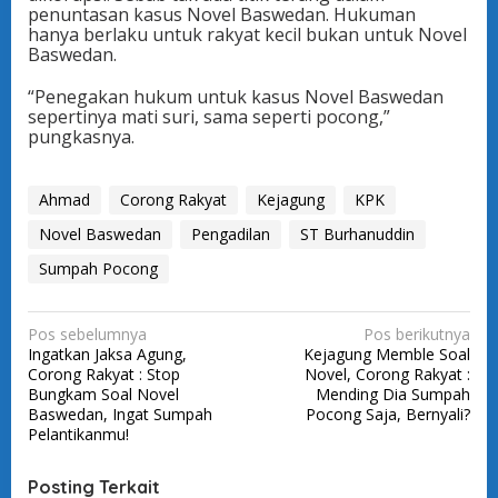
penuntasan kasus Novel Baswedan. Hukuman
hanya berlaku untuk rakyat kecil bukan untuk Novel
Baswedan.
“Penegakan hukum untuk kasus Novel Baswedan
sepertinya mati suri, sama seperti pocong,”
pungkasnya.
Ahmad
Corong Rakyat
Kejagung
KPK
Novel Baswedan
Pengadilan
ST Burhanuddin
Sumpah Pocong
N
Pos sebelumnya
Pos berikutnya
Ingatkan Jaksa Agung,
Kejagung Memble Soal
a
Corong Rakyat : Stop
Novel, Corong Rakyat :
v
Bungkam Soal Novel
Mending Dia Sumpah
Baswedan, Ingat Sumpah
Pocong Saja, Bernyali?
i
Pelantikanmu!
g
a
Posting Terkait