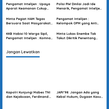
i
terhadap Isu Publik
Masyarakat Bekerjasama
Pengamat Intelijen : Upaya
Polisi RW Dinilai Jadi Ide
p
Aparat Keamanan Cukup
Menarik, Pengamat Intelijen
o
Bagus & Kuat untuk
: Cegah Kerawanan di
Antisipasi Teror Jelang HUT
Masyarakat!
s
Minta Pegiat HAM Tegas
Pengamat Intelijen :
RI ke-79
Bersuara Saat Masyarakat
Kelompok OPM yang Anti
Jadi Korban KKB, Pengamat
NKRI Sangat Terganggu
Intelijen : Inilah yang
dengan Program
KKB Habisi 10 Warga Sipil,
Minta Lukas Enembe Tak
Harusnya Didorong!
Pemekaran di Papua
Pengamat Intelijen : Komnas
Takut Dikritik Penentang
HAM Harus Bersuara,
DOB, Pengamat : Mereka
Tindakan Tegas TNI-Polri
Hanya Pihak yang Enggan
Diperlukan
Lihat Papua Sejahtera
Jangan Lewatkan
Kapolri Kunjungi Mabes TNI
JARI’98: Jangan Ada yang
dan Kejaksaan, Ferdinand:
Kebal Hukum, Dugaan Kasus
Langkah Positif Perkuat
Jampidsus Harus Diusut
Soliditas Antar Lembaga
Tuntas