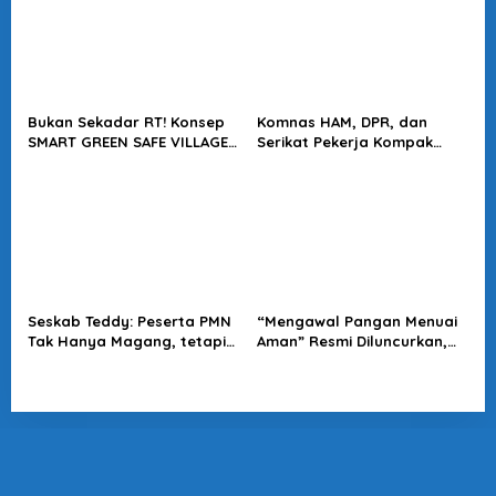
Bukan Sekadar RT! Konsep
Komnas HAM, DPR, dan
SMART GREEN SAFE VILLAGE
Serikat Pekerja Kompak
5.0 Tawarkan Solusi Masa
Minta Tragedi Latsarmil
Depan Kota
KDMP Diusut
Seskab Teddy: Peserta PMN
“Mengawal Pangan Menuai
Tak Hanya Magang, tetapi
Aman” Resmi Diluncurkan,
Juga Mendapat
Jadi Karya Terbaru
Penghasilan
Wakapolri