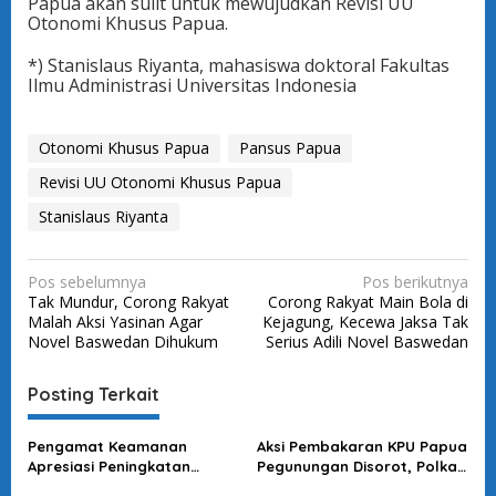
Papua akan sulit untuk mewujudkan Revisi UU
Otonomi Khusus Papua.
*) Stanislaus Riyanta, mahasiswa doktoral Fakultas
Ilmu Administrasi Universitas Indonesia
Otonomi Khusus Papua
Pansus Papua
Revisi UU Otonomi Khusus Papua
Stanislaus Riyanta
N
Pos sebelumnya
Pos berikutnya
Tak Mundur, Corong Rakyat
Corong Rakyat Main Bola di
a
Malah Aksi Yasinan Agar
Kejagung, Kecewa Jaksa Tak
v
Novel Baswedan Dihukum
Serius Adili Novel Baswedan
i
Posting Terkait
g
a
Pengamat Keamanan
Aksi Pembakaran KPU Papua
s
Apresiasi Peningkatan
Pegunungan Disorot, Polkasi
Respons Cepat Polri
Dorong Aparat Keamanan &