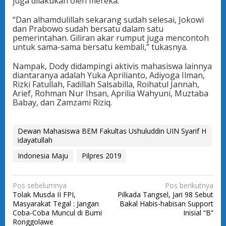
juga dilakukan oleh mereka.
“Dan alhamdulillah sekarang sudah selesai, Jokowi
dan Prabowo sudah bersatu dalam satu
pemerintahan. Giliran akar rumput juga mencontoh
untuk sama-sama bersatu kembali,” tukasnya.
Nampak, Dody didampingi aktivis mahasiswa lainnya
diantaranya adalah Yuka Aprilianto, Adiyoga Ilman,
Rizki Fatullah, Fadillah Salsabilla, Roihatul Jannah,
Arief, Rohman Nur Ihsan, Aprilia Wahyuni, Muztaba
Babay, dan Zamzami Riziq.
Dewan Mahasiswa BEM Fakultas Ushuluddin UIN Syarif H
idayatullah
Indonesia Maju
Pilpres 2019
N
Pos sebelumnya
Pos berikutnya
Tolak Musda II FPI,
Pilkada Tangsel, Jari 98 Sebut
a
Masyarakat Tegal : Jangan
Bakal Habis-habisan Support
v
Coba-Coba Muncul di Bumi
Inisial “B”
Ronggolawe