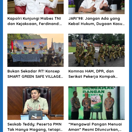
Kapolri Kunjungi Mabes TNI
JARI’98: Jangan Ada yang
dan Kejaksaan, Ferdinand:
Kebal Hukum, Dugaan Kasus
Langkah Positif Perkuat
Jampidsus Harus Diusut
Soliditas Antar Lembaga
Tuntas
Bukan Sekadar RT! Konsep
Komnas HAM, DPR, dan
SMART GREEN SAFE VILLAGE
Serikat Pekerja Kompak
5.0 Tawarkan Solusi Masa
Minta Tragedi Latsarmil
Depan Kota
KDMP Diusut
Seskab Teddy: Peserta PMN
“Mengawal Pangan Menuai
Tak Hanya Magang, tetapi
Aman” Resmi Diluncurkan,