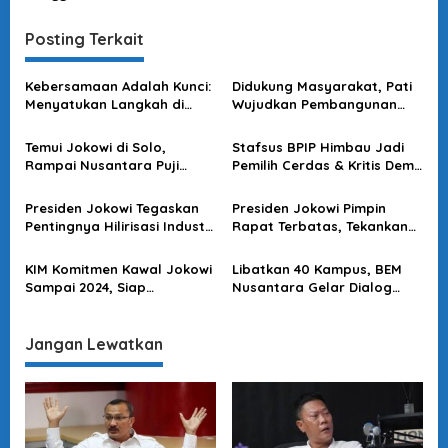
i
g
Posting Terkait
a
s
Kebersamaan Adalah Kunci:
Didukung Masyarakat, Pati
Menyatukan Langkah di
Wujudkan Pembangunan
i
Tengah Tantangan Zaman
yang Jujur dan Merata
p
Temui Jokowi di Solo,
Stafsus BPIP Himbau Jadi
o
Rampai Nusantara Puji
Pemilih Cerdas & Kritis Demi
Kinerja serta Hubungan Baik
Indonesia Maju
s
Dengan Prabowo Untuk
Presiden Jokowi Tegaskan
Presiden Jokowi Pimpin
Indonesia Maju
Pentingnya Hilirisasi Industri
Rapat Terbatas, Tekankan
sebagai Upaya Menuju
ke Jajaran untuk Waspada
Indonesia Maju
Inflasi & Kenaikan Harga
KIM Komitmen Kawal Jokowi
Libatkan 40 Kampus, BEM
Sampai 2024, Siap
Nusantara Gelar Dialog
Sukseskan G20 dan IKN
Sinergitas Gerak Untuk
Nusantara!
Menggapai Indonesia Maju
Jangan Lewatkan