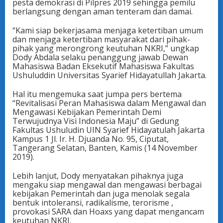
pesta demokrasi di Pilpres 2019 sehingga pemilu
berlangsung dengan aman tenteram dan damai.
“Kami siap bekerjasama menjaga ketertiban umum
dan menjaga ketertiban masyarakat dari pihak-
pihak yang merongrong keutuhan NKRI,” ungkap
Dody Abdala selaku penanggung jawab Dewan
Mahasiswa Badan Eksekutif Mahasiswa Fakultas
Ushuluddin Universitas Syarief Hidayatullah Jakarta.
Hal itu mengemuka saat jumpa pers bertema
“Revitalisasi Peran Mahasiswa dalam Mengawal dan
Mengawasi Kebijakan Pemerintah Demi
Terwujudnya Visi Indonesia Maju” di Gedung
Fakultas Ushuludin UIN Syarief Hidayatulah Jakarta
Kampus 1 Jl. Ir. H. Djuanda No. 95, Ciputat,
Tangerang Selatan, Banten, Kamis (14 November
2019).
Lebih lanjut, Dody menyatakan pihaknya juga
mengaku siap mengawal dan mengawasi berbagai
kebijakan Pemerintah dan juga menolak segala
bentuk intoleransi, radikalisme, terorisme ,
provokasi SARA dan Hoaxs yang dapat mengancam
keutuhan NKRI.