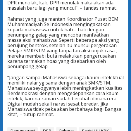
DPR menolak, kalo DPR menolak maka akan ada
masalah baru lagi yang muncul”, – tandas rahmat.
Rahmat yang juga mantan Koordinator Pusat BEM
Muhammadiyah Se Indonesia mengingakatkan
kepada mahasiswa untuk hati – hati dengan
penumpang gelap yang mencoba manfaatkan
massa aksi mahasiswa. Seperti beberapa aksi yang
berujung bentrok, setelah itu muncul pergerakan
Pelajar SMK/STM yang tanpa tau aksi unjuk rasa ,
mereka membabi buta melakukan pengerusakan
karena termakan hoax yang disebarkan oleh
penumpang gelap.
“Jangan sampai Mahasiswa sebagai kaum intelektual
memiliki nalar yg sama dengan anak SMK/STM.
Mahasiswa seyogyanya lebih meningkatkan kualitas
Berdemokrasi dengan mengedepankan cara kaum
intelek, karena zaman sudah berubah dimana era
Digital mudah sekali narasi sesat beredar, jika
Mahasiswa tidak peka akan berbahaya bagi Bangsa
kita”, – tutup rahmat.
Demonstrasi
DPR
Rahmat
Revisi UU KPK