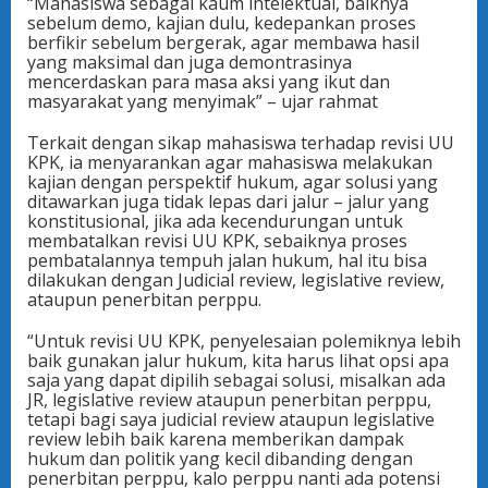
“Mahasiswa sebagai kaum intelektual, baiknya
sebelum demo, kajian dulu, kedepankan proses
berfikir sebelum bergerak, agar membawa hasil
yang maksimal dan juga demontrasinya
mencerdaskan para masa aksi yang ikut dan
masyarakat yang menyimak” – ujar rahmat
Terkait dengan sikap mahasiswa terhadap revisi UU
KPK, ia menyarankan agar mahasiswa melakukan
kajian dengan perspektif hukum, agar solusi yang
ditawarkan juga tidak lepas dari jalur – jalur yang
konstitusional, jika ada kecendurungan untuk
membatalkan revisi UU KPK, sebaiknya proses
pembatalannya tempuh jalan hukum, hal itu bisa
dilakukan dengan Judicial review, legislative review,
ataupun penerbitan perppu.
“Untuk revisi UU KPK, penyelesaian polemiknya lebih
baik gunakan jalur hukum, kita harus lihat opsi apa
saja yang dapat dipilih sebagai solusi, misalkan ada
JR, legislative review ataupun penerbitan perppu,
tetapi bagi saya judicial review ataupun legislative
review lebih baik karena memberikan dampak
hukum dan politik yang kecil dibanding dengan
penerbitan perppu, kalo perppu nanti ada potensi