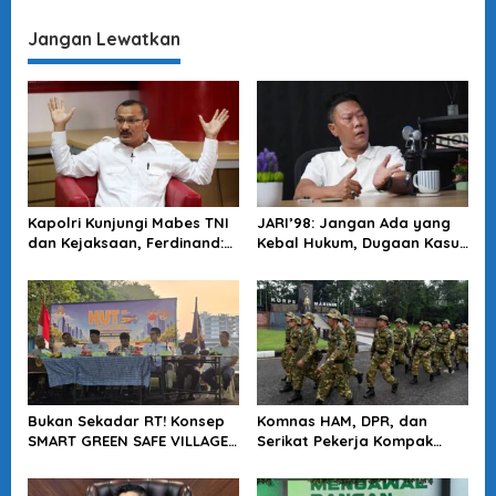
Putusan MK
Jangan Lewatkan
Kapolri Kunjungi Mabes TNI
JARI’98: Jangan Ada yang
dan Kejaksaan, Ferdinand:
Kebal Hukum, Dugaan Kasus
Langkah Positif Perkuat
Jampidsus Harus Diusut
Soliditas Antar Lembaga
Tuntas
Bukan Sekadar RT! Konsep
Komnas HAM, DPR, dan
SMART GREEN SAFE VILLAGE
Serikat Pekerja Kompak
5.0 Tawarkan Solusi Masa
Minta Tragedi Latsarmil
Depan Kota
KDMP Diusut