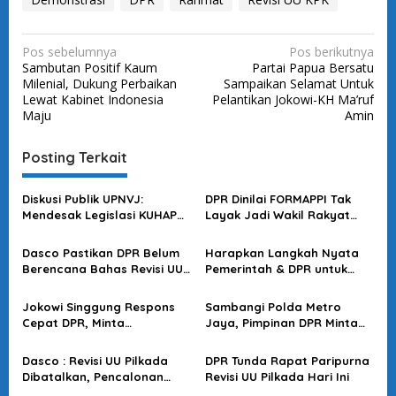
N
Pos sebelumnya
Pos berikutnya
Sambutan Positif Kaum
Partai Papua Bersatu
a
Milenial, Dukung Perbaikan
Sampaikan Selamat Untuk
v
Lewat Kabinet Indonesia
Pelantikan Jokowi-KH Ma’ruf
Maju
Amin
i
g
Posting Terkait
a
s
Diskusi Publik UPNVJ:
DPR Dinilai FORMAPPI Tak
Mendesak Legislasi KUHAP
Layak Jadi Wakil Rakyat
i
Baru yang Demokratis
Jika Tak Hadapi Aksi Massa
p
Dasco Pastikan DPR Belum
Harapkan Langkah Nyata
o
Berencana Bahas Revisi UU
Pemerintah & DPR untuk
Polri
Mengesahkan RUU
s
Masyarakat Adat di 2025
Jokowi Singgung Respons
Sambangi Polda Metro
Cepat DPR, Minta
Jaya, Pimpinan DPR Minta
Secepatnya Selesaikan RUU
Kepolisian Bebaskan
Perampasan Aset
Pendemo yang Ditangkap
Dasco : Revisi UU Pilkada
DPR Tunda Rapat Paripurna
Dibatalkan, Pencalonan
Revisi UU Pilkada Hari Ini
Kepala Daerah Sesuai