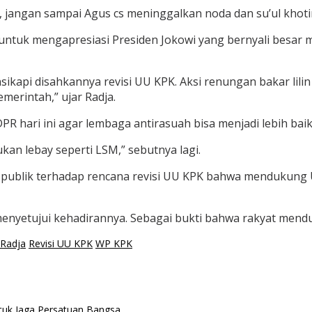
, jangan sampai Agus cs meninggalkan noda dan su’ul khotim
ra untuk mengapresiasi Presiden Jokowi yang bernyali besar
sikapi disahkannya revisi UU KPK. Aksi renungan bakar lil
merintah,” ujar Radja.
R hari ini agar lembaga antirasuah bisa menjadi lebih baik
an lebay seperti LSM,” sebutnya lagi.
publik terhadap rencana revisi UU KPK bahwa mendukung UU 
nyetujui kehadirannya. Sebagai bukti bahwa rakyat mendu
Radja
Revisi UU KPK
WP KPK
ntuk Jaga Persatuan Bangsa