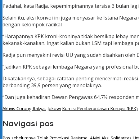
Padahal, kata Radja, kepemimpinannya tersisa 3 bulan lagi
Selain itu, aksi konvoi ini juga menyasar ke Istana Nega
dengan kelompok radikal.
“Harapannya KPK kroni-kroninya tidak bersikap lebay men
kekanak-kanakan. Ingat kalian bukan LSM tapi lembaga pe
Radja pun menyakini revisi UU yang sudah disahkan oleh DP
“Jadikan KPK sebagai lembaga Negara yang profesional buk
Dikatakannya, sebagai catatan penting mencermati reaksi 
berbanding 39,9 persen yang menolaknya.
“Dan juga kehadiran Dewan Pengawas 64,7% responden me
Aktivis Corong Rakyat
Jokowi
Komisi Pemberantasan Korupsi (KPK)
Navigasi pos
Pos sebelumnya
Tolak Provokasi Rasisme, AMpi Aksi Solidaritas U