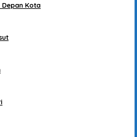
a Depan Kota
sut
n
i