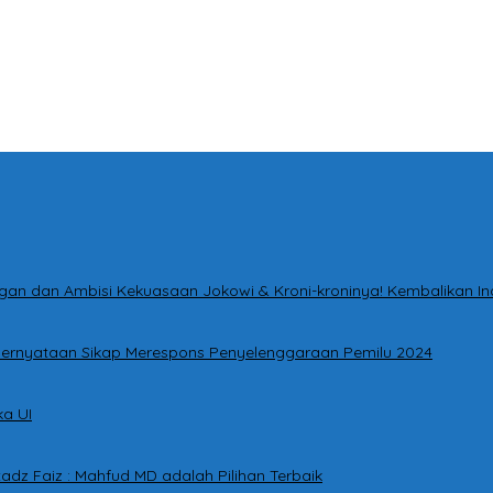
tingan dan Ambisi Kekuasaan Jokowi & Kroni-kroninya! Kembalikan I
i Pernyataan Sikap Merespons Penyelenggaraan Pemilu 2024
a UI
adz Faiz : Mahfud MD adalah Pilihan Terbaik