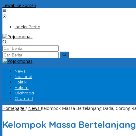
Lewati ke konten
Indeks Berita
News
Nasional
Politik
Hukum
Olahraga
Otomatif
Homepage
/
News
Kelompok Massa Bertelanjang Dada, Corong Rak
Kelompok Massa Bertelanjang 