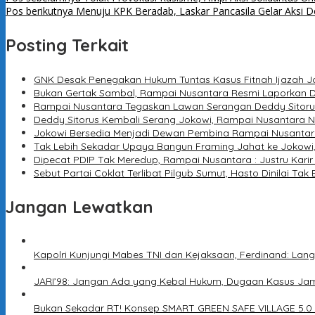
Pos berikutnya
Menuju KPK Beradab, Laskar Pancasila Gelar Aksi
Posting Terkait
GNK Desak Penegakan Hukum Tuntas Kasus Fitnah Ijazah Jo
Bukan Gertak Sambal, Rampai Nusantara Resmi Laporkan D
Rampai Nusantara Tegaskan Lawan Serangan Deddy Sitoru
Deddy Sitorus Kembali Serang Jokowi, Rampai Nusantara Ni
Jokowi Bersedia Menjadi Dewan Pembina Rampai Nusantar
Tak Lebih Sekadar Upaya Bangun Framing Jahat ke Jokow
Dipecat PDIP Tak Meredup, Rampai Nusantara : Justru Karir 
Sebut Partai Coklat Terlibat Pilgub Sumut, Hasto Dinilai Tak
Jangan Lewatkan
Kapolri Kunjungi Mabes TNI dan Kejaksaan, Ferdinand: Lang
JARI’98: Jangan Ada yang Kebal Hukum, Dugaan Kasus Jam
Bukan Sekadar RT! Konsep SMART GREEN SAFE VILLAGE 5.0