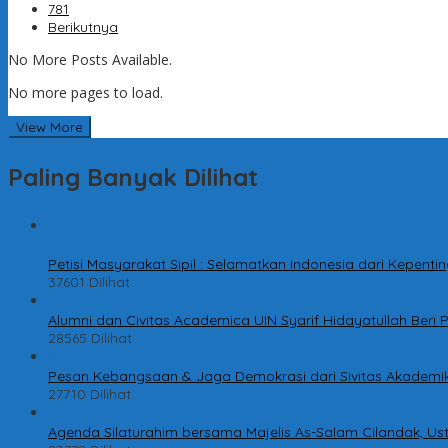
781
Berikutnya
No More Posts Available.
No more pages to load.
View More
Paling Banyak Dilihat
1
Petisi Masyarakat Sipil : Selamatkan Indonesia dari Kepen
37601 Dilihat
2
Alumni dan Civitas Academica UIN Syarif Hidayatullah Ber
28565 Dilihat
3
Pesan Kebangsaan & Jaga Demokrasi dari Sivitas Akademik
27710 Dilihat
4
Agenda Silaturahim bersama Majelis As-Salam Cilandak, Ust