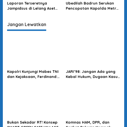
Alat Dapur di MBG
Laporan Terseretnya
Ubedilah Badrun Serukan
Jampidsus di Lelang Aset
Pencopotan Kapolda Metro
Rampasan, KPK Diminta
Jaya, Akhera Nilai Ada
Segera Tindak Lanjuti
Agenda Tersembunyi
Dibaliknya
Jangan Lewatkan
Kapolri Kunjungi Mabes TNI
JARI’98: Jangan Ada yang
dan Kejaksaan, Ferdinand:
Kebal Hukum, Dugaan Kasus
Langkah Positif Perkuat
Jampidsus Harus Diusut
Soliditas Antar Lembaga
Tuntas
Bukan Sekadar RT! Konsep
Komnas HAM, DPR, dan