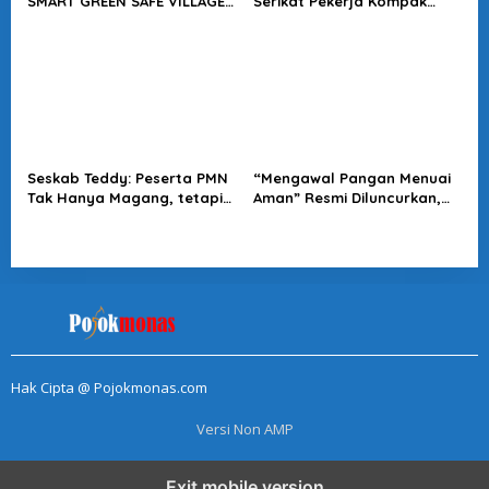
SMART GREEN SAFE VILLAGE
Serikat Pekerja Kompak
5.0 Tawarkan Solusi Masa
Minta Tragedi Latsarmil
Depan Kota
KDMP Diusut
Seskab Teddy: Peserta PMN
“Mengawal Pangan Menuai
Tak Hanya Magang, tetapi
Aman” Resmi Diluncurkan,
Juga Mendapat
Jadi Karya Terbaru
Penghasilan
Wakapolri
Hak Cipta @ Pojokmonas.com
Versi Non AMP
Exit mobile version