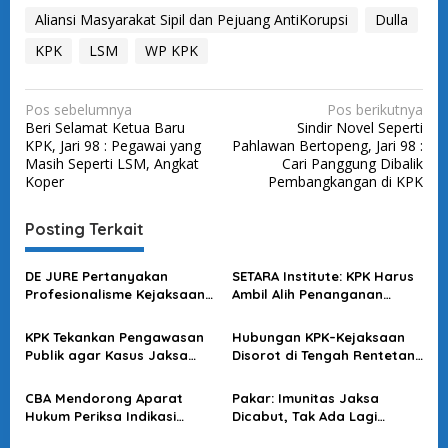
Aliansi Masyarakat Sipil dan Pejuang AntiKorupsi
Dulla
KPK
LSM
WP KPK
N
Pos sebelumnya
Pos berikutnya
Beri Selamat Ketua Baru
Sindir Novel Seperti
a
KPK, Jari 98 : Pegawai yang
Pahlawan Bertopeng, Jari 98 :
v
Masih Seperti LSM, Angkat
Cari Panggung Dibalik
Koper
Pembangkangan di KPK
i
g
Posting Terkait
a
s
DE JURE Pertanyakan
SETARA Institute: KPK Harus
Profesionalisme Kejaksaan
Ambil Alih Penanganan
i
dalam Kasus Febrie
Kasus Dugaan Korupsi
p
Febrie Adriansyah
KPK Tekankan Pengawasan
Hubungan KPK–Kejaksaan
o
Publik agar Kasus Jaksa
Disorot di Tengah Rentetan
Kejati Banten Kredibel
OTT
s
CBA Mendorong Aparat
Pakar: Imunitas Jaksa
Hukum Periksa Indikasi
Dicabut, Tak Ada Lagi
Pelanggaran Pengadaan
‘Benteng Kekuasaan’