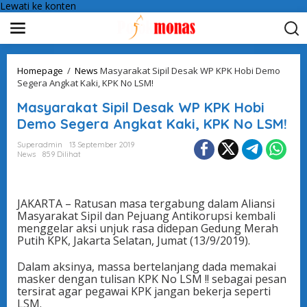
Lewati ke konten
Homepage
/
News
Masyarakat Sipil Desak WP KPK Hobi Demo
Segera Angkat Kaki, KPK No LSM!
Masyarakat Sipil Desak WP KPK Hobi
Demo Segera Angkat Kaki, KPK No LSM!
Superadmin
13 September 2019
News
859 Dilihat
JAKARTA – Ratusan masa tergabung dalam Aliansi
Masyarakat Sipil dan Pejuang Antikorupsi kembali
menggelar aksi unjuk rasa didepan Gedung Merah
Putih KPK, Jakarta Selatan, Jumat (13/9/2019).
Dalam aksinya, massa bertelanjang dada memakai
masker dengan tulisan KPK No LSM !! sebagai pesan
tersirat agar pegawai KPK jangan bekerja seperti
LSM.