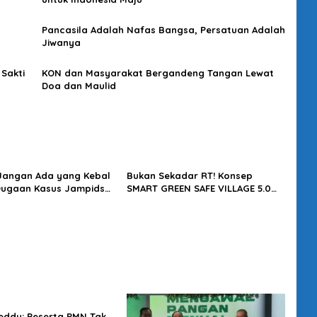
Pancasila Adalah Nafas Bangsa, Persatuan Adalah
Jiwanya
 Sakti
KON dan Masyarakat Bergandeng Tangan Lewat
Doa dan Maulid
 Jangan Ada yang Kebal
Bukan Sekadar RT! Konsep
Dugaan Kasus Jampidsus
SMART GREEN SAFE VILLAGE 5.0
usut Tuntas
Tawarkan Solusi Masa Depan
Kota
eddy: Peserta PMN Tak