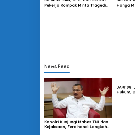
Pekerja Kompak Minta Tragedi
Hanya Ma
Latsarmil KDMP Diusut
Mendapa
News Feed
JARI’98:
Hukum, 
Harus Di
Kapolri Kunjungi Mabes TNI dan
Kejaksaan, Ferdinand: Langkah
Positif Perkuat Soliditas Antar