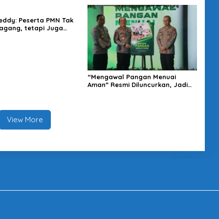
eddy: Peserta PMN Tak
gang, tetapi Juga
t Penghasilan
“Mengawal Pangan Menuai
Aman” Resmi Diluncurkan, Jadi
Karya Terbaru Wakapolri
View More