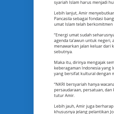
syariah Islam harus menjadi hu
u
h
a
Lebih lanjut, Amir menyebutka
m
Pancasila sebagai fondasi ban
m
umat Islam telah berkomitmen
a
d
i
“Energi umat sudah seharusn
y
agenda ta’awun untuk negeri,
a
menawarkan jalan keluar dari k
h
sebutnya.
:
S
e
Maka itu, dirinya mengajak s
p
keberagaman Indonesia yang lu
a
yang bersifat kultural dengan 
k
a
“NKRI bersyariah hanya wacana,
t
P
persaudaraan, persatuan, dan k
o
tutur Amir.
n
d
Lebih jauh, Amir juga berharap 
a
khususnya jelang pelantikan J
s