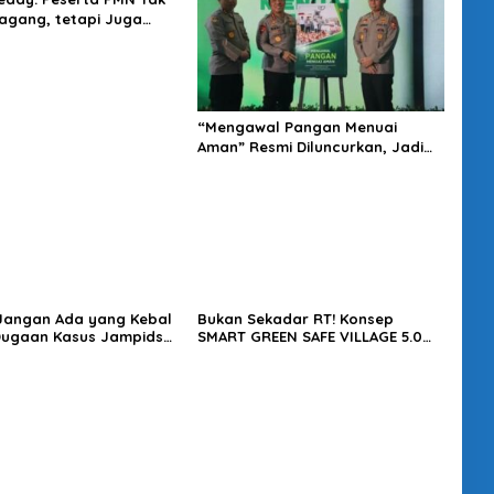
gang, tetapi Juga
t Penghasilan
“Mengawal Pangan Menuai
Aman” Resmi Diluncurkan, Jadi
Karya Terbaru Wakapolri
 Jangan Ada yang Kebal
Bukan Sekadar RT! Konsep
Dugaan Kasus Jampidsus
SMART GREEN SAFE VILLAGE 5.0
usut Tuntas
Tawarkan Solusi Masa Depan
Kota