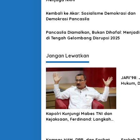
p
o
Kembali ke Akar: Sosialisme Demokrasi dan
s
Demokrasi Pancasila
Pancasila Diamalkan, Bukan Dihafal: Menjadi
di Tengah Gelombang Disrupsi 2025
Jangan Lewatkan
JARI’98:
Hukum, 
Harus Di
Kapolri Kunjungi Mabes TNI dan
Kejaksaan, Ferdinand: Langkah
Positif Perkuat Soliditas Antar
Lembaga
Komnas HAM, DPR, dan Serikat
Seskab T