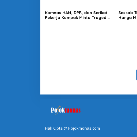
Lembaga
Komnas HAM, DPR, dan Serikat
Seskab T
Pekerja Kompak Minta Tragedi
Hanya Ma
Latsarmil KDMP Diusut
Mendapa
Hak Cipta @ Pojokmonas.com