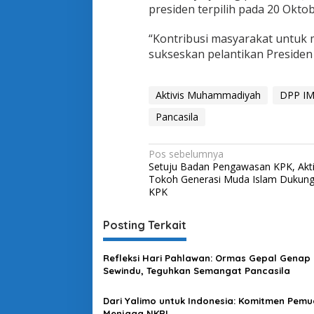
i
presiden terpilih pada 20 Oktob
B
a
“Kontribusi masyarakat untuk m
n
sukseskan pelantikan Presiden
g
s
a
Aktivis Muhammadiyah
A
DPP IM
d
Pancasila
a
l
a
N
Pos sebelumnya
h
Setuju Badan Pengawasan KPK, Akti
P
a
Tokoh Generasi Muda Islam Dukung
a
v
KPK
n
c
i
a
Posting Terkait
g
s
i
a
Refleksi Hari Pahlawan: Ormas Gepal Genap
l
s
Sewindu, Teguhkan Semangat Pancasila
a
i
Dari Yalimo untuk Indonesia: Komitmen Pem
Menjaga NKRI