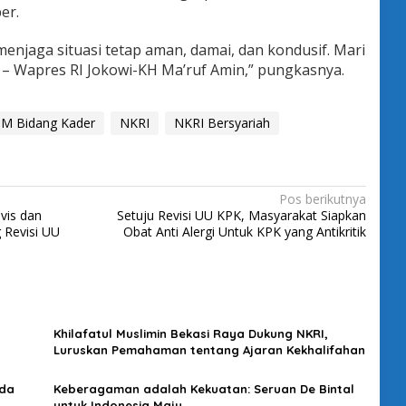
er.
enjaga situasi tetap aman, damai, dan kondusif. Mari
 – Wapres RI Jokowi-KH Ma’ruf Amin,” pungkasnya.
M Bidang Kader
NKRI
NKRI Bersyariah
Pos berikutnya
vis dan
Setuju Revisi UU KPK, Masyarakat Siapkan
 Revisi UU
Obat Anti Alergi Untuk KPK yang Antikritik
Khilafatul Muslimin Bekasi Raya Dukung NKRI,
Luruskan Pemahaman tentang Ajaran Kekhalifahan
uda
Keberagaman adalah Kekuatan: Seruan De Bintal
untuk Indonesia Maju