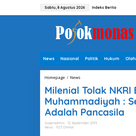
L
e
Sabtu, 8 Agustus 2026
Indeks Berita
w
a
t
i
k
e
k
o
n
News
Nasional
Politik
Hukum
Olah
t
e
n
Homepage
/
News
M
i
Milenial Tolak NKRI 
l
e
Muhammadiyah : Se
n
i
Adalah Pancasila
a
l
T
Superadmin
12 September 2019
o
News
1125 Dilihat
l