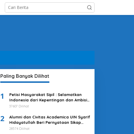
Paling Banyak Dilihat
1
Petisi Masyarakat Sipil : Selamatkan
Indonesia dari Kepentingan dan Ambisi
Kekuasaan Jokowi & Kroni-kroninya!
37607 Dilihat
Kembalikan Indonesia untuk
2
Kepentingan Rakyat
Alumni dan Civitas Academica UIN Syarif
Hidayatullah Beri Pernyataan Sikap
Merespons Penyelenggaraan Pemilu
28574 Dilihat
2024