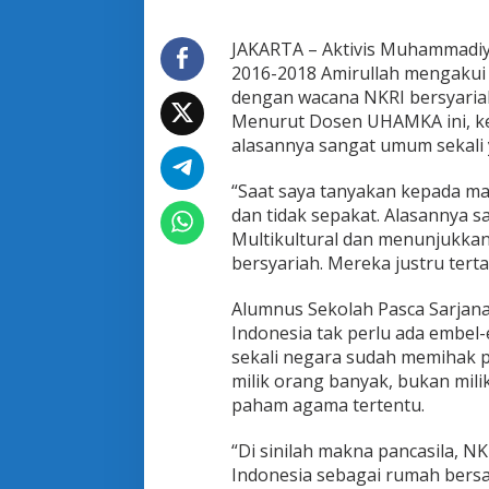
a
k
N
JAKARTA – Aktivis Muhammadiy
K
2016-2018 Amirullah mengakui b
R
dengan wacana NKRI bersyaria
I
Menurut Dosen UHAMKA ini, ke
B
alasannya sangat umum sekali y
e
r
s
“Saat saya tanyakan kepada ma
y
dan tidak sepakat. Alasannya 
a
Multikultural dan menunjukkan
r
bersyariah. Mereka justru terta
i
a
h
Alumnus Sekolah Pasca Sarjana
,
Indonesia tak perlu ada embel
A
sekali negara sudah memihak 
k
milik orang banyak, bukan mili
t
i
paham agama tertentu.
v
i
“Di sinilah makna pancasila, 
s
Indonesia sebagai rumah bers
M