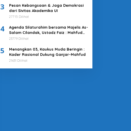
3
Pesan Kebangsaan & Jaga Demokrasi
dari Sivitas Akademika UI
27715 Dilihat
4
Agenda Silaturahim bersama Majelis As-
Salam Cilandak, Ustadz Faiz : Mahfud
MD adalah Pilihan Terbaik
23779 Dilihat
5
Menangkan 03, Kaukus Muda Beringin :
Kader Rasional Dukung Ganjar-Mahfud
21631 Dilihat