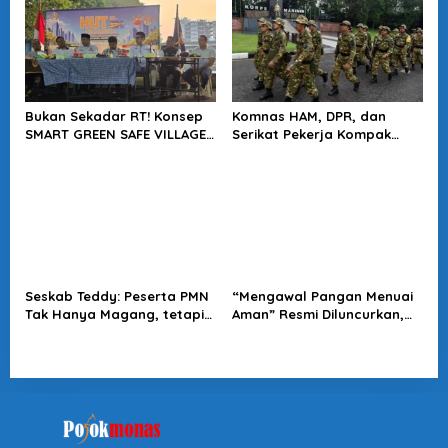
Bukan Sekadar RT! Konsep
Komnas HAM, DPR, dan
SMART GREEN SAFE VILLAGE
Serikat Pekerja Kompak
5.0 Tawarkan Solusi Masa
Minta Tragedi Latsarmil
Depan Kota
KDMP Diusut
Seskab Teddy: Peserta PMN
“Mengawal Pangan Menuai
Tak Hanya Magang, tetapi
Aman” Resmi Diluncurkan,
Juga Mendapat
Jadi Karya Terbaru
Penghasilan
Wakapolri