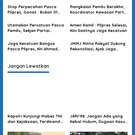
p
Jelang Pelantikan Presiden
Persatuan
Stop Perpecahan Pasca
Rangkaian Pemilu Berakhir,
o
Pilpres, Gonas : Bukan 01
Koordinator Kawasan Partai
dan 02 Tapi Sebut
Solidaritas Melanesia : Kini
s
Persatuan Indonesia
Saatnya Masyarakat
Utamakan Persatuan Pasca
Amien Kamil : Pilpres Selesai,
Bersatu
Pemilu, Sekjen Partai
Kini Saatnya Jaga Kesatuan
Solidaritas Melanesia :
Saatnya Lupakan
Jaga Kesatuan Bangsa
JMMJ Minta Rakyat Dukung
Perbedaan
Pasca Pilpres, KH Ahmad
Rekonsiliasi, Ajak Jaga
Zarkasyi Minta Masyarakat
Persatuan Usai Pilpres
Patuhi Konstitusi
Jangan Lewatkan
Kapolri Kunjungi Mabes TNI
JARI’98: Jangan Ada yang
dan Kejaksaan, Ferdinand:
Kebal Hukum, Dugaan Kasus
Langkah Positif Perkuat
Jampidsus Harus Diusut
Soliditas Antar Lembaga
Tuntas