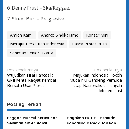
6. Denny Frust – Ska/Reggae.
7. Street Buls – Progresive
Amien Kamil
Anarko Sindikalisme
Konser Mini
Merajut Persatuan Indonesia
Pasca Pilpres 2019
Seniman Senior Jakarta
N
Pos sebelumnya
Pos berikutnya
Wujudkan Nilai Pancasila,
Majukan Indonesia,Tokoh
a
GPII Minta Rakyat Kembali
Muda NU Gandeng Pemuda
v
Bersatu Usai Pilpres
Tetap Nasionalis di Tengah
Modernisasi
i
g
Posting Terkait
a
s
Enggan Muncul Kerusuhan,
Rayakan HUT RI, Pemuda
Seniman Amien Kamil
Pancasila Demak Jadikan
i
Dukung Deskresi Polri
Sebagai Momen Rajut