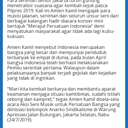
Para seniman senior Jakarta turun gunung
menetralisir suasana agar kembali sejuk pasca
Pilpres 2019. Kali ini Amien Kamil mengajak para
musisi jalanan, seniman dan seluruh unsur seni dari
berbagai kalangan hadir diacara konser mini
bertajuk “Merajut Persatuan Indonesia” demi
menyatukan masyarakat agar tidak ada lagi kubu-
kubuan.
Amien Kamil menyebut Indonesia merupakan
bangsa yang besar dan mempunyai penduduk
terbanyak ke empat di dunia, pada bulan April
bangsa Indonesia telah berhasil melaksanakan
Pemilu serentak pertama. Walaupun dalam
pelaksanaanya banyak terjadi gejolak dan kejadian
yang tidak di inginkan.
“Mari kita kembali berkarya dan membantu aparat
keamanan menjaga situasi kamtibmas, sudahi istilah
cebong dan kampret,” tegas Amien Kamil disela-sela
acara Aksi Seni Musik untuk Persatuan Bangsa yang
diinisiasi kelompok Anarko Sindikalisme di Warung
Apresiasi Jalan Bulungan, Jakarta Selatan, Rabu
(24/7/2019).