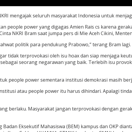
NKRI mengajak seluruh masyarakat Indonesia untuk menjag
n people power yang digagas Amien Rais cs karena gerakan
ta NKRI Bram saat jumpa pers di Mie Aceh Cikini, Menteng,
hwat politik para pendukung Prabowo,” terang Bram lagi.
gar tidak terprovokasi oleh isu hoax dan siap menjaga keu
sebagai seorang negarawan yang baik. Terlebih isu provok
ntuk people power sementara institusi demokrasi masih berja
stitusi atau people power itu harus dihindari. Apalagi tin
ang berlaku. Masyarakat jangan terprovokasi dengan gera
ng Badan Eksekutif Mahasiswa (BEM) kampus dan OKP diantar