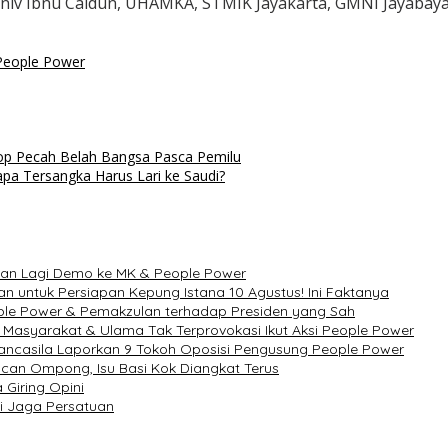
, Univ Ibnu Caldun, UHAMKA, STMIK Jayakarta, GMNI Jayaba
People Power
top Pecah Belah Bangsa Pasca Pemilu
apa Tersangka Harus Lari ke Saudi?
van Lagi Demo ke MK & People Power
n untuk Persiapan Kepung Istana 10 Agustus! Ini Faktanya
ple Power & Pemakzulan terhadap Presiden yang Sah
 Masyarakat & Ulama Tak Terprovokasi Ikut Aksi People Power
ancasila Laporkan 9 Tokoh Oposisi Pengusung People Power
can Ompong, Isu Basi Kok Diangkat Terus
Giring Opini
i Jaga Persatuan