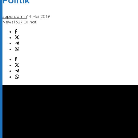
Politik
superadmin
14 Mei 2019
News
1327 Dilihat