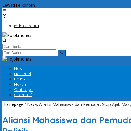
Lewati ke konten
Indeks Berita
News
Nasional
Politik
Hukum
Olahraga
Otomatif
Homepage
/
News
Aliansi Mahasiswa dan Pemuda : Stop Ajak Masyar
Aliansi Mahasiswa dan Pemuda