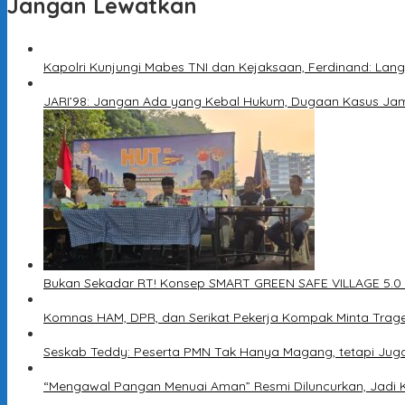
Jangan Lewatkan
Kapolri Kunjungi Mabes TNI dan Kejaksaan, Ferdinand: Lang
JARI’98: Jangan Ada yang Kebal Hukum, Dugaan Kasus Jam
Bukan Sekadar RT! Konsep SMART GREEN SAFE VILLAGE 5.0
Komnas HAM, DPR, dan Serikat Pekerja Kompak Minta Trage
Seskab Teddy: Peserta PMN Tak Hanya Magang, tetapi Jug
“Mengawal Pangan Menuai Aman” Resmi Diluncurkan, Jadi 