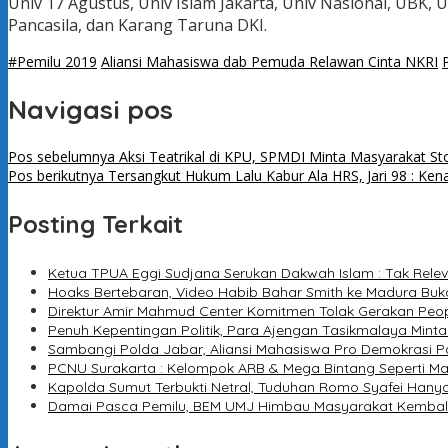
Univ 17 Agustus, Univ Islam Jakarta, Univ Nasional, UBK
Pancasila, dan Karang Taruna DKI.
#Pemilu 2019
Aliansi Mahasiswa dab Pemuda Relawan Cinta NKRI
Navigasi pos
Pos sebelumnya
Aksi Teatrikal di KPU, SPMDI Minta Masyarakat S
Pos berikutnya
Tersangkut Hukum Lalu Kabur Ala HRS, Jari 98 : Ken
Posting Terkait
Ketua TPUA Eggi Sudjana Serukan Dakwah Islam : Tak Rele
Hoaks Bertebaran, Video Habib Bahar Smith ke Madura Buka
Direktur Amir Mahmud Center Komitmen Tolak Gerakan Peo
Penuh Kepentingan Politik, Para Ajengan Tasikmalaya Minta
Sambangi Polda Jabar, Aliansi Mahasiswa Pro Demokrasi P
PCNU Surakarta : Kelompok ARB & Mega Bintang Seperti Ma
Kapolda Sumut Terbukti Netral, Tuduhan Romo Syafei Hanya 
Damai Pasca Pemilu, BEM UMJ Himbau Masyarakat Kembal