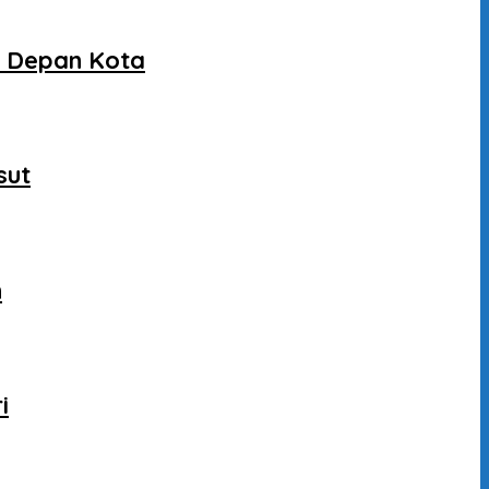
a Depan Kota
sut
n
i