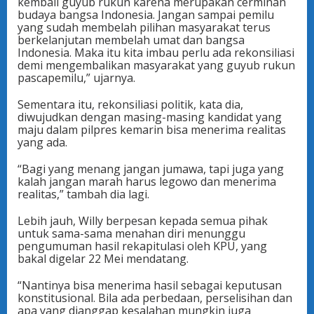
kembali guyub rukun karena merupakan cerminan
budaya bangsa Indonesia. Jangan sampai pemilu
yang sudah membelah pilihan masyarakat terus
berkelanjutan membelah umat dan bangsa
Indonesia. Maka itu kita imbau perlu ada rekonsiliasi
demi mengembalikan masyarakat yang guyub rukun
pascapemilu,” ujarnya.
Sementara itu, rekonsiliasi politik, kata dia,
diwujudkan dengan masing-masing kandidat yang
maju dalam pilpres kemarin bisa menerima realitas
yang ada.
“Bagi yang menang jangan jumawa, tapi juga yang
kalah jangan marah harus legowo dan menerima
realitas,” tambah dia lagi.
Lebih jauh, Willy berpesan kepada semua pihak
untuk sama-sama menahan diri menunggu
pengumuman hasil rekapitulasi oleh KPU, yang
bakal digelar 22 Mei mendatang.
“Nantinya bisa menerima hasil sebagai keputusan
konstitusional. Bila ada perbedaan, perselisihan dan
apa yang dianggap kesalahan mungkin juga