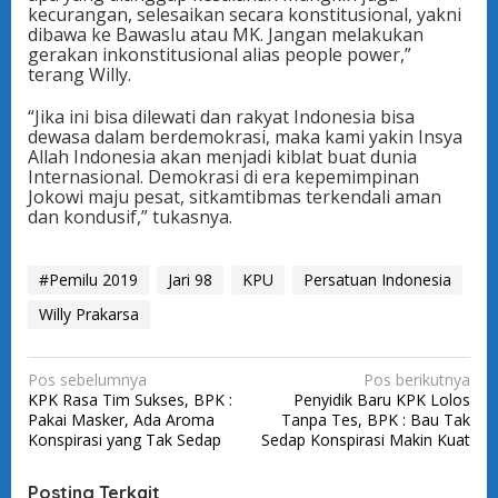
kecurangan, selesaikan secara konstitusional, yakni
dibawa ke Bawaslu atau MK. Jangan melakukan
gerakan inkonstitusional alias people power,”
terang Willy.
“Jika ini bisa dilewati dan rakyat Indonesia bisa
dewasa dalam berdemokrasi, maka kami yakin Insya
Allah Indonesia akan menjadi kiblat buat dunia
Internasional. Demokrasi di era kepemimpinan
Jokowi maju pesat, sitkamtibmas terkendali aman
dan kondusif,” tukasnya.
#Pemilu 2019
Jari 98
KPU
Persatuan Indonesia
Willy Prakarsa
N
Pos sebelumnya
Pos berikutnya
KPK Rasa Tim Sukses, BPK :
Penyidik Baru KPK Lolos
a
Pakai Masker, Ada Aroma
Tanpa Tes, BPK : Bau Tak
v
Konspirasi yang Tak Sedap
Sedap Konspirasi Makin Kuat
i
Posting Terkait