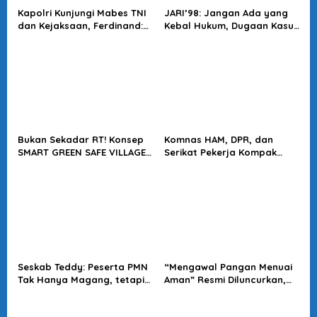
Kapolri Kunjungi Mabes TNI
JARI’98: Jangan Ada yang
dan Kejaksaan, Ferdinand:
Kebal Hukum, Dugaan Kasus
Langkah Positif Perkuat
Jampidsus Harus Diusut
Soliditas Antar Lembaga
Tuntas
Bukan Sekadar RT! Konsep
Komnas HAM, DPR, dan
SMART GREEN SAFE VILLAGE
Serikat Pekerja Kompak
5.0 Tawarkan Solusi Masa
Minta Tragedi Latsarmil
Depan Kota
KDMP Diusut
Seskab Teddy: Peserta PMN
“Mengawal Pangan Menuai
Tak Hanya Magang, tetapi
Aman” Resmi Diluncurkan,
Juga Mendapat
Jadi Karya Terbaru
Penghasilan
Wakapolri