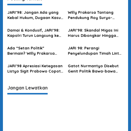
g
a
JARI’98: Jangan Ada yang
Willy Prakarsa Tantang
s
Kebal Hukum, Dugaan Kasus
Pendukung Roy Suryo-
Jampidsus Harus Diusut
Dokter Tifa: Berani Buktikan
i
Tuntas
di Meja Hijau?
Damai & Kondusif, JARI’98:
JARI’98: Skandal Migas Ini
p
Kapolri Turun Langsung ke
Harus Dibongkar Hingga
o
Lapangan Amankan May
Akar-akarnya
Day
s
Ada “Setan Politik”
JARI 98: Perangi
Bermain? Willy Prakarsa
Penyelundupan Timah Lintas
Singgung Agenda
Negara, Dukung Penuh
Tersembunyi
Langkah Dittipidter!
JARI’98 Apresiasi Ketegasan
Gatot Nurmantyo Disebut
Listyo Sigit Prabowo Copot
Genit Politik Bawa-bawa
Kapolres Bima yang Terlibat
Polri, Aktivis 98 Ungkit
Narkoba
Kinerja Nol Saat Jadi
Panglima
Jangan Lewatkan