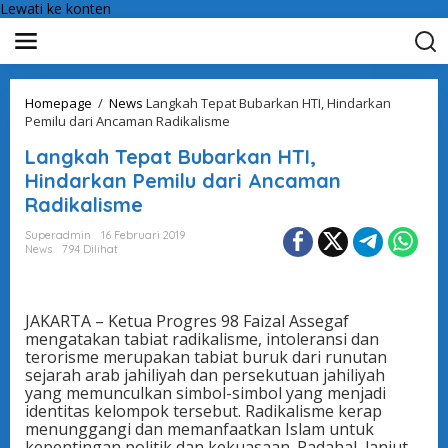
Lewati ke konten
Homepage
/
News
Langkah Tepat Bubarkan HTI, Hindarkan
Pemilu dari Ancaman Radikalisme
Langkah Tepat Bubarkan HTI,
Hindarkan Pemilu dari Ancaman
Radikalisme
Superadmin
16 Februari 2019
News
794 Dilihat
JAKARTA – Ketua Progres 98 Faizal Assegaf
mengatakan tabiat radikalisme, intoleransi dan
terorisme merupakan tabiat buruk dari runutan
sejarah arab jahiliyah dan persekutuan jahiliyah
yang memunculkan simbol-simbol yang menjadi
identitas kelompok tersebut. Radikalisme kerap
menunggangi dan memanfaatkan Islam untuk
kepentingan politik dan kekuasaan. Padahal, lanjut