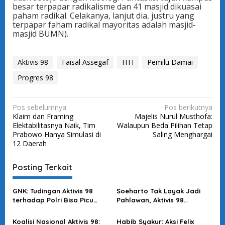
besar terpapar radikalisme dan 41 masjid dikuasai
paham radikal. Celakanya, lanjut dia, justru yang
terpapar faham radikal mayoritas adalah masjid-
masjid BUMN).
Aktivis 98
Faisal Assegaf
HTI
Pemilu Damai
Progres 98
N
Pos sebelumnya
Pos berikutnya
Klaim dan Framing
Majelis Nurul Musthofa:
a
Elektabilitasnya Naik, Tim
Walaupun Beda Pilihan Tetap
v
Prabowo Hanya Simulasi di
Saling Menghargai
12 Daerah
i
g
Posting Terkait
a
s
GNK: Tudingan Aktivis 98
Soeharto Tak Layak Jadi
terhadap Polri Bisa Picu
Pahlawan, Aktivis 98
i
Distrust Publik
Ubedilah Badrun Angkat
p
Bicara
Koalisi Nasional Aktivis 98:
Habib Syakur: Aksi Felix