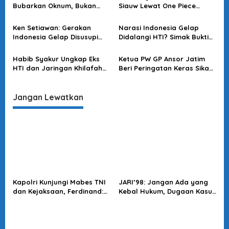
o
Bubarkan Oknum, Bukan
Siauw Lewat One Piece
Polri!
Bukan Iseng, Ada Misi HTI di
s
Baliknya
Ken Setiawan: Gerakan
Narasi Indonesia Gelap
Indonesia Gelap Disusupi
Didalangi HTI? Simak Bukti
Eks HTI, Bungkus Literasi
dan Jaringan Penulisnya!
Demi Propaganda Khilafah
Habib Syakur Ungkap Eks
Ketua PW GP Ansor Jatim
HTI dan Jaringan Khilafah
Beri Peringatan Keras Sikapi
Diduga Galang Propaganda
Unjuk Rasa HTI di Surabaya
Lawan Polri
Jangan Lewatkan
Kapolri Kunjungi Mabes TNI
JARI’98: Jangan Ada yang
dan Kejaksaan, Ferdinand:
Kebal Hukum, Dugaan Kasus
Langkah Positif Perkuat
Jampidsus Harus Diusut
Soliditas Antar Lembaga
Tuntas