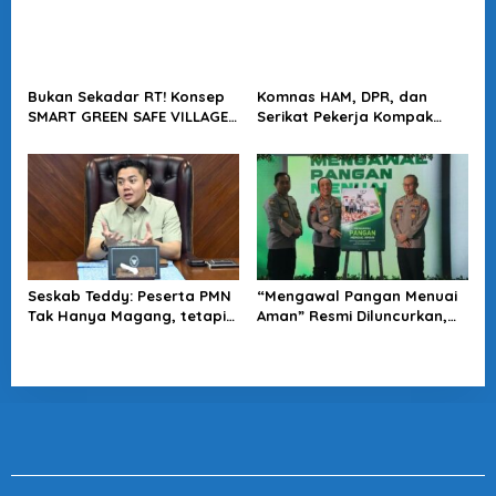
Bukan Sekadar RT! Konsep
Komnas HAM, DPR, dan
SMART GREEN SAFE VILLAGE
Serikat Pekerja Kompak
5.0 Tawarkan Solusi Masa
Minta Tragedi Latsarmil
Depan Kota
KDMP Diusut
Seskab Teddy: Peserta PMN
“Mengawal Pangan Menuai
Tak Hanya Magang, tetapi
Aman” Resmi Diluncurkan,
Juga Mendapat
Jadi Karya Terbaru
Penghasilan
Wakapolri