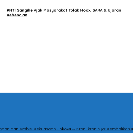
KNTI Sangihe Ajak Masyarakat Tolak Hoax, SARA & Ujaran
Kebencian
ntingan dan Ambisi Kekuasaan Jokowi & Kroni-kroninya! Kembalikan