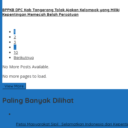
BPPKB DPC Kab Tangerang Tolak Ajakan Kelompok yang Miliki
Kepentingan Memecah Belah Persatuan
1
2
3
…
10
Berikutnya
No More Posts Available.
No more pages to load.
View More
Paling Banyak Dilihat
1
Petisi Masyarakat Sipil : Selamatkan Indonesia dari Kepe