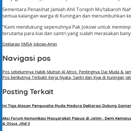
Sementara Penasihat Jamiah Ahli Toriqoh Mu’tabaroh Nahd
semua kalangan warga di Kuningan dan menumbuhkan ker
“Kami mendukung sepenuhnya Pak Jokowi untuk memimpin
terutama para kiai dan santri yang sudah merasakan bany
Deklarasi
JIMSA
Jokowi-Amin
Navigasi pos
Pos sebelumnya
Habib Muhsin Al Attos: Pentingnya Dai Muda & Jam
Pos berikutnya
Terbukti Kerja Nyata, Santri dan Kyai di Kuningan Jat
Posting Terkait
Ini Tiga Alasan Pengusaha Muda Madura Deklarasi Dukung Ganja
Aksi Forum Komunikasi Masyarakat Papua di Jatim : Demi Kemaj
& Otsus Jilid II