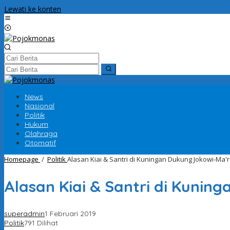
Lewati ke konten
News
Nasional
Politik
Hukum
Olahraga
Otomatif
Homepage
/
Politik
Alasan Kiai & Santri di Kuningan Dukung Jokowi-Ma'r
Alasan Kiai & Santri di Kunin
superadmin
1 Februari 2019
Politik
791 Dilihat