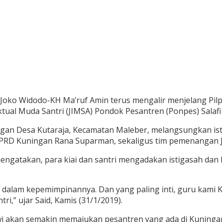
o Widodo-KH Ma’ruf Amin terus mengalir menjelang Pilpres
ktual Muda Santri (JIMSA) Pondok Pesantren (Ponpes) Salafi 
angan Desa Kutaraja, Kecamatan Maleber, melangsungkan i
tua DPRD Kuningan Rana Suparman, sekaligus tim pemenangan
 mengatakan, para kiai dan santri mengadakan istigasah d
dalam kepemimpinannya. Dan yang paling inti, guru kami K
,” ujar Said, Kamis (31/1/2019).
wi akan semakin memajukan pesantren yang ada di Kuninga