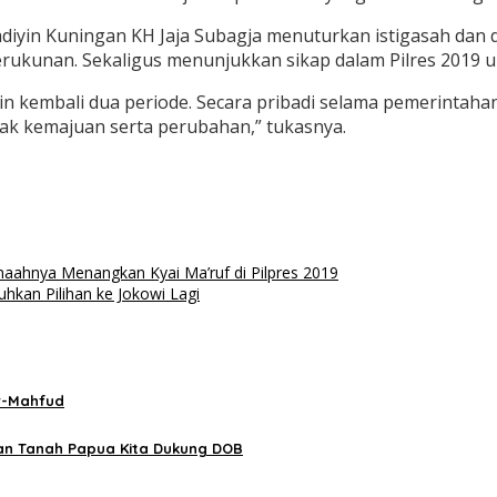
iyin Kuningan KH Jaja Subagja menuturkan istigasah dan do
ukunan. Sekaligus menunjukkan sikap dalam Pilres 2019 
 kembali dua periode. Secara pribadi selama pemerintah
ak kemajuan serta perubahan,” tukasnya.
aahnya Menangkan Kyai Ma’ruf di Pilpres 2019
uhkan Pilihan ke Jokowi Lagi
r-Mahfud
uan Tanah Papua Kita Dukung DOB