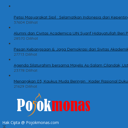
1
Petisi Masyarakat Sipil : Selamatkan Indonesia dari Kepen
37604 Dilihat
2
Alumni dan Civitas Academica UIN Syarif Hidayatullah Ber
28570 Dilihat
3
Pesan Kebangsaan & Jaga Demokrasi dari Sivitas Akademik
27713 Dilihat
4
Agenda Silaturahim bersama Majelis As-Salam Cilandak, Ust
23778 Dilihat
5
Menangkan 03, Kaukus Muda Beringin : Kader Rasional Duk
21629 Dilihat
Hak Cipta @ Pojokmonas.com