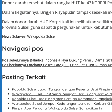
Donor darah tersebut dalam rangka HUT ke 47 KORPRI Polda
Dalam kegiatannya, Brigjen Risyapudin tampak sesekali 
Dalam donor darah HUT Korpri kali ini melibatkan sedikit
Provinsi Sulsel guna dapat di pergunakan untuk kebutu
News
Sulawesi
Wakapolda Sulsel
Navigasi pos
Pos sebelumnya
Baladika Indonesia Jaya Dukung Pemilu Damai 20
Pos berikutnya
Enrekang Police Care (EPC) Beri Satu Unit Rumah K
Posting Terkait
Kapolda Sulsel Jabat Tangan dengan Peserta, Usai Pimpin 
Wakapolda Sulsel Turut Serta Peringati Hari Juang Kartika d
Kapolda Sulsel Hadiri Kegiatan Sertijab Komandan Pangkal
Wakapolda Sulsel Jemput Kedatangan Jenazah Korban KKB
Pimpin Apel Perdana, Wakapolda Sulsel Sampaikan Ini