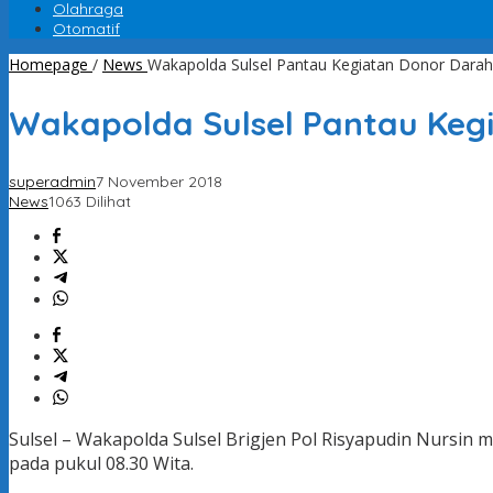
Olahraga
Otomatif
Homepage
/
News
Wakapolda Sulsel Pantau Kegiatan Donor Dar
Wakapolda Sulsel Pantau Keg
superadmin
7 November 2018
News
1063 Dilihat
Sulsel – Wakapolda Sulsel Brigjen Pol Risyapudin Nursin
pada pukul 08.30 Wita.