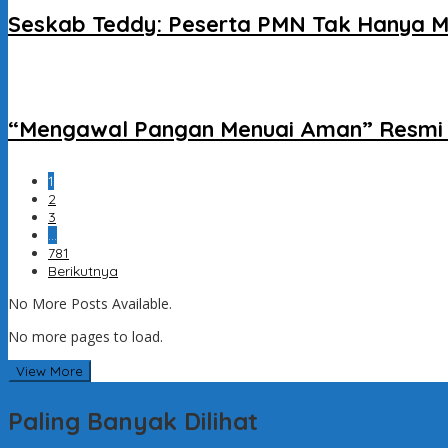
Seskab Teddy: Peserta PMN Tak Hanya M
“Mengawal Pangan Menuai Aman” Resmi D
1
2
3
…
781
Berikutnya
No More Posts Available.
No more pages to load.
View More
Paling Banyak Dilihat