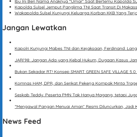
Ibu Ini Beri Nama Anaknya “Umar” Saat Bertemu Kapolda Su
Kapolda Sulsel Jemput Panglima TNI Saat Transit Di Makas
Wakapolda Sulsel Kunjungi Keluarga Korban KKB Yang Terj
Jangan Lewatkan
Kapolri Kunjungi Mabes TNI dan Kejaksaan, Ferdinand: Lang
JARI’98: Jangan Ada yang Kebal Hukum, Dugaan Kasus Jam
Bukan Sekadar RT! Konsep SMART GREEN SAFE VILLAGE 5.0
Komnas HAM, DPR, dan Serikat Pekerja Kompak Minta Trage
Seskab Teddy: Peserta PMN Tak Hanya Magang, tetapi Jug
“Mengawal Pangan Menuai Aman” Resmi Diluncurkan, Jadi 
News Feed