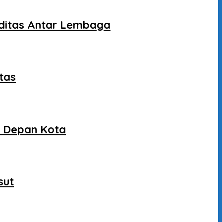
liditas Antar Lembaga
tas
a Depan Kota
sut