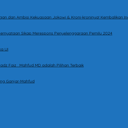
tingan dan Ambisi Kekuasaan Jokowi & Kroni-kroninya! Kembalikan I
i Pernyataan Sikap Merespons Penyelenggaraan Pemilu 2024
a UI
adz Faiz : Mahfud MD adalah Pilihan Terbaik
ung Ganjar-Mahfud