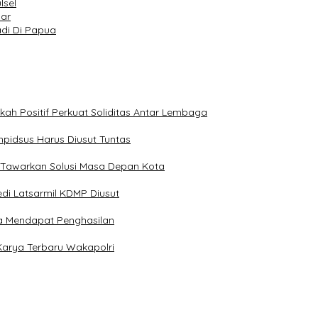
lsel
sar
adi Di Papua
kah Positif Perkuat Soliditas Antar Lembaga
pidsus Harus Diusut Tuntas
 Tawarkan Solusi Masa Depan Kota
di Latsarmil KDMP Diusut
a Mendapat Penghasilan
Karya Terbaru Wakapolri