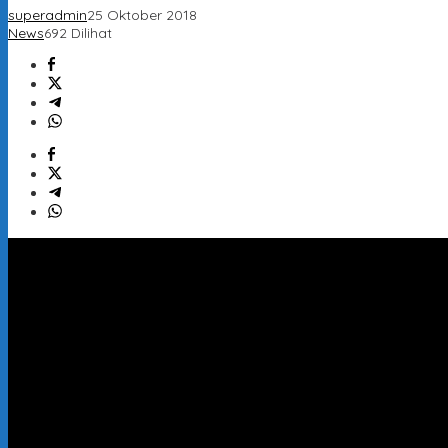
superadmin
25 Oktober 2018
News
692 Dilihat