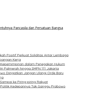
ntuhnya Pancasila dan Persatuan Bangsa
kah Positif Perkuat Soliditas Antar Lembaga
apangan Kerja
an Kepemimpinan dalam Penegakan Hukum
lri Palmerah hingga SMPN 111 Jakarta
bowo Diingatkan Jangan Ulangi Orde Baru
rja
 Sampai ke Piring-piring Rakyat
n Politik Kedepannya Tak Ganggu Prabowo