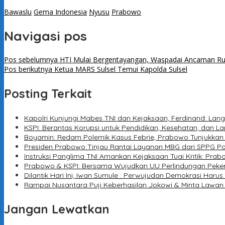
Bawaslu
Gema Indonesia
Nyusu
Prabowo
Navigasi pos
Pos sebelumnya
HTI Mulai Bergentayangan, Waspadai Ancaman Ru
Pos berikutnya
Ketua MARS Sulsel Temui Kapolda Sulsel
Posting Terkait
Kapolri Kunjungi Mabes TNI dan Kejaksaan, Ferdinand: Lang
KSPI: Berantas Korupsi untuk Pendidikan, Kesehatan, dan L
Boyamin: Redam Polemik Kasus Febrie, Prabowo Tunjukk
Presiden Prabowo Tinjau Rantai Layanan MBG dari SPPG Po
Instruksi Panglima TNI Amankan Kejaksaan Tuai Kritik: Pra
Prabowo & KSPI: Bersama Wujudkan UU Perlindungan Peke
Dilantik Hari Ini, Iwan Sumule : Perwujudan Demokrasi Harus
Rampai Nusantara Puji Keberhasilan Jokowi & Minta Lawa
Jangan Lewatkan