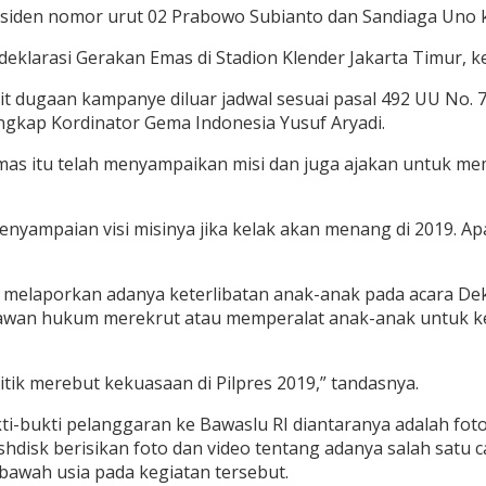
siden nomor urut 02 Prabowo Subianto dan Sandiaga Uno ke
eklarasi Gerakan Emas di Stadion Klender Jakarta Timur, k
dugaan kampanye diluar jadwal sesuai pasal 492 UU No. 7 
ungkap Kordinator Gema Indonesia Yusuf Aryadi.
s itu telah menyampaikan misi dan juga ajakan untuk memi
ampaian visi misinya jika kelak akan menang di 2019. Apal
 melaporkan adanya keterlibatan anak-anak pada acara Dekl
lawan hukum merekrut atau memperalat anak-anak untuk kep
itik merebut kekuasaan di Pilpres 2019,” tandasnya.
ti-bukti pelanggaran ke Bawaslu RI diantaranya adalah f
shdisk berisikan foto dan video tentang adanya salah satu
bawah usia pada kegiatan tersebut.