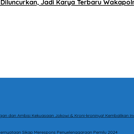
iluncurkan, Jadi Karya Terbaru Wakapolr
tingan dan Ambisi Kekuasaan Jokowi & Kroni-kroninya! Kembalikan I
i Pernyataan Sikap Merespons Penyelenggaraan Pemilu 2024