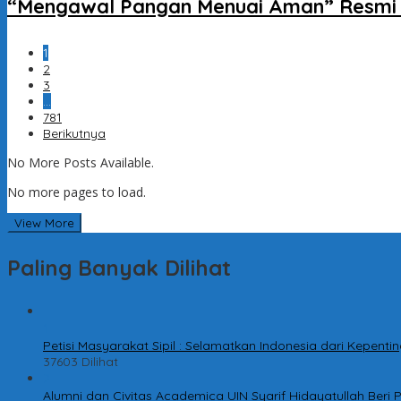
“Mengawal Pangan Menuai Aman” Resmi D
1
2
3
…
781
Berikutnya
No More Posts Available.
No more pages to load.
View More
Paling Banyak Dilihat
1
Petisi Masyarakat Sipil : Selamatkan Indonesia dari Kepen
37603 Dilihat
2
Alumni dan Civitas Academica UIN Syarif Hidayatullah Ber