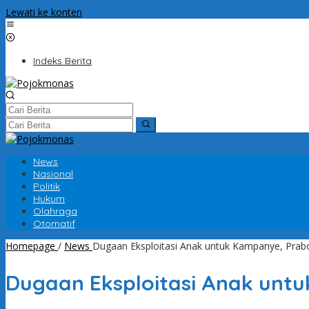
Lewati ke konten
Indeks Berita
News
Nasional
Politik
Hukum
Olahraga
Otomatif
Homepage
/
News
Dugaan Eksploitasi Anak untuk Kampanye, Pra
Dugaan Eksploitasi Anak unt