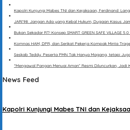
Kapolri Kunjungi Mabes TNI dan Kejaksaan, Ferdinand: Lang
JARI’98: Jangan Ada yang Kebal Hukum, Dugaan Kasus Jam
Bukan Sekadar RT! Konsep SMART GREEN SAFE VILLAGE 5.0
Komnas HAM, DPR, dan Serikat Pekerja Kompak Minta Trage
Seskab Teddy: Peserta PMN Tak Hanya Magang, tetapi Jug
“Mengawal Pangan Menuai Aman” Resmi Diluncurkan, Jadi 
News Feed
Kapolri Kunjungi Mabes TNI dan Kejaksaa