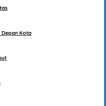
tas
a Depan Kota
sut
n