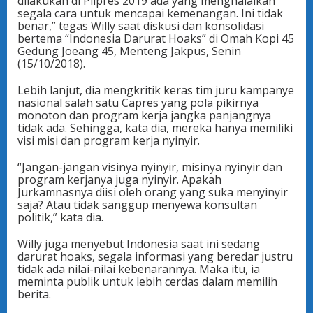
dilakukan di Pilpres 2019 ada yang menghalalkan
segala cara untuk mencapai kemenangan. Ini tidak
benar,” tegas Willy saat diskusi dan konsolidasi
bertema “Indonesia Darurat Hoaks” di Omah Kopi 45
Gedung Joeang 45, Menteng Jakpus, Senin
(15/10/2018).
Lebih lanjut, dia mengkritik keras tim juru kampanye
nasional salah satu Capres yang pola pikirnya
monoton dan program kerja jangka panjangnya
tidak ada. Sehingga, kata dia, mereka hanya memiliki
visi misi dan program kerja nyinyir.
“Jangan-jangan visinya nyinyir, misinya nyinyir dan
program kerjanya juga nyinyir. Apakah
Jurkamnasnya diisi oleh orang yang suka menyinyir
saja? Atau tidak sanggup menyewa konsultan
politik,” kata dia.
Willy juga menyebut Indonesia saat ini sedang
darurat hoaks, segala informasi yang beredar justru
tidak ada nilai-nilai kebenarannya. Maka itu, ia
meminta publik untuk lebih cerdas dalam memilih
berita.