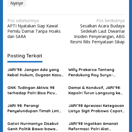
Nyinyir
N
Pos sebelumnya
Pos berikutnya
APTI Nyatakan Siap Kawal
Sesalkan Acara Budaya
a
Pemilu Damai Tanpa Hoaks
Sedekah Laut Diwarnai
v
dan SARA
Insiden Penyerangan, ABG
Resmi Rilis Pernyataan Sikap
i
g
Posting Terkait
a
s
JARI’98: Jangan Ada yang
Willy Prakarsa Tantang
Kebal Hukum, Dugaan Kasus
Pendukung Roy Suryo-
i
Jampidsus Harus Diusut
Dokter Tifa: Berani Buktikan
p
Tuntas
di Meja Hijau?
GNK: Tudingan Aktivis 98
Damai & Kondusif, JARI’98:
o
terhadap Polri Bisa Picu
Kapolri Turun Langsung ke
Distrust Publik
Lapangan Amankan May
s
Day
JARI 98: Perangi
JARI’98 Apresiasi Ketegasan
Penyelundupan Timah Lintas
Listyo Sigit Prabowo Copot
Negara, Dukung Penuh
Kapolres Bima yang Terlibat
Langkah Dittipidter!
Narkoba
Gatot Nurmantyo Disebut
JARI’98 Ingatkan Amanat
Genit Politik Bawa-bawa
Reformasi: Polri Alat