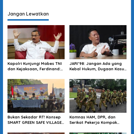
Polri, Aktivis 98 Ungkit
Negara di Bawah Presiden
Kinerja Nol Saat Jadi
Panglima
Jangan Lewatkan
Kapolri Kunjungi Mabes TNI
JARI’98: Jangan Ada yang
dan Kejaksaan, Ferdinand:
Kebal Hukum, Dugaan Kasus
Langkah Positif Perkuat
Jampidsus Harus Diusut
Soliditas Antar Lembaga
Tuntas
Bukan Sekadar RT! Konsep
Komnas HAM, DPR, dan
SMART GREEN SAFE VILLAGE
Serikat Pekerja Kompak
5.0 Tawarkan Solusi Masa
Minta Tragedi Latsarmil
Depan Kota
KDMP Diusut