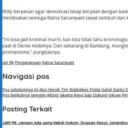
Willy berpesan agar demokrasi tetap berjalan dengan baik
mendoakan semoga Ratna Sarumpaet cepat sembuh dan kem
“Ini bisa jadi kriminal murni, kan kita tidak tahu kronolo
saat di Derek mobilnya. Dan sekarang di Bandung, mungk
premanisme,” pungkasnya.
Jari 98
Penganiayaan
Ratna Sarumpaet
Navigasi pos
Pos sebelumnya
Ini Aksi Heroik Tim Biddokkes Polda Sulsel Bantu 
Pos berikutnya
Jaringan Aktivis Jakarta Raya Siap Dukung Jokowi Pim
Posting Terkait
JARI’98: Jangan Ada yang Kebal Hukum, Dugaan Kasus Jampidsus