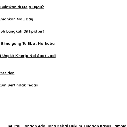
Buktikan di Meja Hijau?
n Amankan May Day
uh Langkah Dittipidter!
s Bima yang Terlibat Narkoba
 Ungkit Kinerja Nol Saat Jadi
Presiden
kum Bertindak Tegas
JARI’98: Jangan Ada yang Kebal Hukum, Dugaan Kasus Jampid