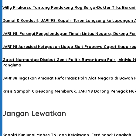
Willy Prakarsa Tantang Pendukung Roy Suryo-Dokter Tifa: Berani 
Damai & Kondusif, JARI’98: Kapolri Turun Langsung ke Lapanga
JARI 98: Perangi Penyelundupan Timah Lintas Negara, Dukung Pen
JARI’98 Apresiasi Ketegasan Listyo Sigit Prabowo Copot Kapolre
Gatot Nurmantyo Disebut Genit Politik Bawa-bawa Polri, Aktivis 98
Panglima
JARI’98 Ingatkan Amanat Reformasi: Polri Alat Negara di Bawah 
Krisis Sampah Cipeucang Memburuk, JARI 98 Dorong Penegak Hu
Jangan Lewatkan
Kapolri Kunjungi Mabes TNI dan Kejaksaan, Ferdinand: Langkah