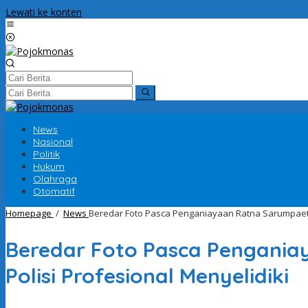
Lewati ke konten
News
Nasional
Politik
Hukum
Olahraga
Otomatif
Homepage
/
News
Beredar Foto Pasca Penganiayaan Ratna Sarumpaet, Jar
Beredar Foto Pasca Penganiaya
Polisi Profesional Menyelidiki