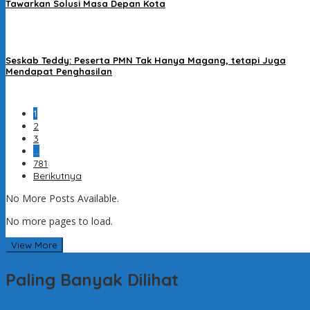
Tawarkan Solusi Masa Depan Kota
Seskab Teddy: Peserta PMN Tak Hanya Magang, tetapi Juga
Mendapat Penghasilan
1
2
3
…
781
Berikutnya
No More Posts Available.
No more pages to load.
View More
Paling Banyak Dilihat