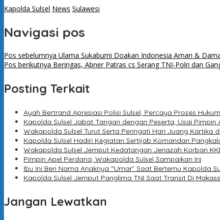
Kapolda Sulsel
News
Sulawesi
Navigasi pos
Pos sebelumnya
Ulama Sukabumi Doakan Indonesia Aman & Dama
Pos berikutnya
Beringas, Abner Patras cs Serang TNI-Polri dan Gan
Posting Terkait
Ayah Bertrand Apresiasi Polisi Sulsel, Percaya Proses Huku
Kapolda Sulsel Jabat Tangan dengan Peserta, Usai Pimpin 
Wakapolda Sulsel Turut Serta Peringati Hari Juang Kartika d
Kapolda Sulsel Hadiri Kegiatan Sertijab Komandan Pangkal
Wakapolda Sulsel Jemput Kedatangan Jenazah Korban KKB
Pimpin Apel Perdana, Wakapolda Sulsel Sampaikan Ini
Ibu Ini Beri Nama Anaknya “Umar” Saat Bertemu Kapolda Su
Kapolda Sulsel Jemput Panglima TNI Saat Transit Di Makas
Jangan Lewatkan