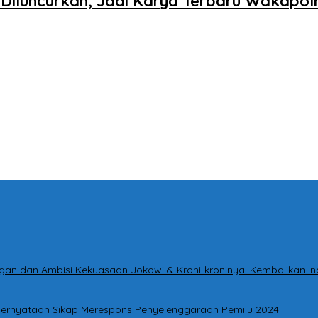
iluncurkan, Jadi Karya Terbaru Wakapolr
tingan dan Ambisi Kekuasaan Jokowi & Kroni-kroninya! Kembalikan I
i Pernyataan Sikap Merespons Penyelenggaraan Pemilu 2024