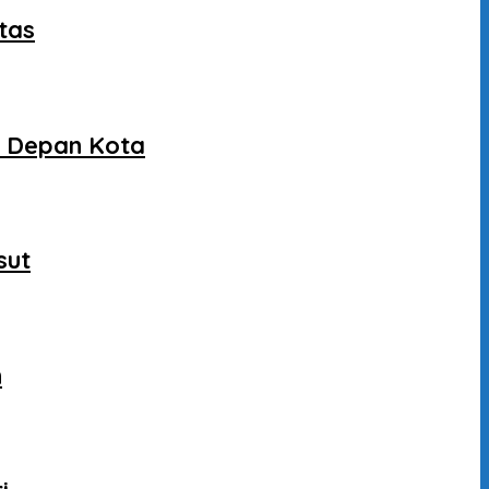
tas
a Depan Kota
sut
n