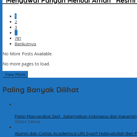
“Mengawal Pangan Menuai Aman” Resmi D
1
2
3
…
781
Berikutnya
No More Posts Available.
No more pages to load.
View More
Paling Banyak Dilihat
1
Petisi Masyarakat Sipil : Selamatkan Indonesia dari Kepen
37604 Dilihat
2
Alumni dan Civitas Academica UIN Syarif Hidayatullah Ber