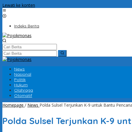
Lewati ke konten
Indeks Berita
News
Nasional
Politik
Hukum
Olahraga
Otomatif
Homepage
/
News
Polda Sulsel Terjunkan K-9 untuk Bantu Penca
Polda Sulsel Terjunkan K-9 u