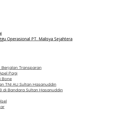
i
ggu Operasional PT. Malisya Sejahtera
m Berjalan Transparan
Apel Pagi
i Bone
an TNI AU Sultan Hasanuddin
 di Bandara Sultan Hasanuddin
lsel
sar