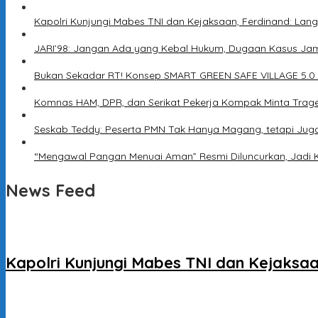
Kapolri Kunjungi Mabes TNI dan Kejaksaan, Ferdinand: Lang
JARI’98: Jangan Ada yang Kebal Hukum, Dugaan Kasus Jam
Bukan Sekadar RT! Konsep SMART GREEN SAFE VILLAGE 5.0
Komnas HAM, DPR, dan Serikat Pekerja Kompak Minta Trage
Seskab Teddy: Peserta PMN Tak Hanya Magang, tetapi Jug
“Mengawal Pangan Menuai Aman” Resmi Diluncurkan, Jadi 
News Feed
Kapolri Kunjungi Mabes TNI dan Kejaksaa