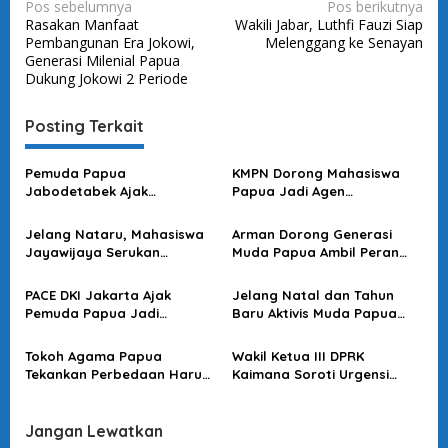
N
Pos sebelumnya
Pos berikutnya
Rasakan Manfaat
Wakili Jabar, Luthfi Fauzi Siap
a
Pembangunan Era Jokowi,
Melenggang ke Senayan
v
Generasi Milenial Papua
Dukung Jokowi 2 Periode
i
g
Posting Terkait
a
s
Pemuda Papua
KMPN Dorong Mahasiswa
Jabodetabek Ajak
Papua Jadi Agen
i
Mahasiswa Perkuat
Perdamaian Jelang Nataru
p
Toleransi Antarumat
2025
Jelang Nataru, Mahasiswa
Arman Dorong Generasi
o
Jayawijaya Serukan
Muda Papua Ambil Peran
Toleransi dan Kerukunan di
Strategis Jaga Stabilitas
s
Papua
PACE DKI Jakarta Ajak
Jelang Natal dan Tahun
Pemuda Papua Jadi
Baru Aktivis Muda Papua
Penjaga Kesatuan Jelang
Imbau Mahasiswa Jaga
Akhir Tahun
Kondusifitas
Tokoh Agama Papua
Wakil Ketua III DPRK
Tekankan Perbedaan Harus
Kaimana Soroti Urgensi
Jadi Perekat Bangsa
Sekolah Rakyat dalam
Menyambut 1 Desember dan
Meningkatkan SDM Papua
Natal
Jangan Lewatkan