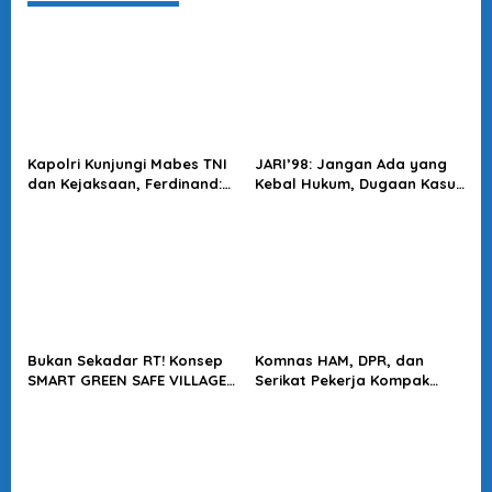
Kapolri Kunjungi Mabes TNI
JARI’98: Jangan Ada yang
dan Kejaksaan, Ferdinand:
Kebal Hukum, Dugaan Kasus
Langkah Positif Perkuat
Jampidsus Harus Diusut
Soliditas Antar Lembaga
Tuntas
Bukan Sekadar RT! Konsep
Komnas HAM, DPR, dan
SMART GREEN SAFE VILLAGE
Serikat Pekerja Kompak
5.0 Tawarkan Solusi Masa
Minta Tragedi Latsarmil
Depan Kota
KDMP Diusut