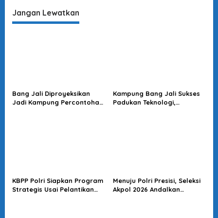
p
Tak Ada Empati
Jangan Lewatkan
o
s
Bang Jali Diproyeksikan
Kampung Bang Jali Sukses
Jadi Kampung Percontohan,
Padukan Teknologi,
Megawati Minta Terus
Lingkungan, dan Ketahanan
Dikawal
Pangan: Risma Beri Pujian
KBPP Polri Siapkan Program
Menuju Polri Presisi, Seleksi
Strategis Usai Pelantikan
Akpol 2026 Andalkan
Pengurus Baru
Prestasi, Transparansi, dan
Integritas