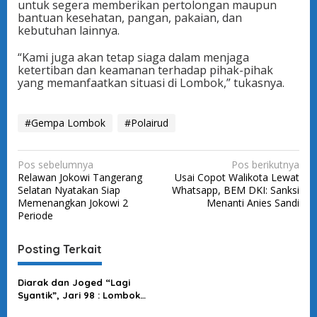
untuk segera memberikan pertolongan maupun
bantuan kesehatan, pangan, pakaian, dan
kebutuhan lainnya.
“Kami juga akan tetap siaga dalam menjaga
ketertiban dan keamanan terhadap pihak-pihak
yang memanfaatkan situasi di Lombok,” tukasnya.
#Gempa Lombok
#Polairud
N
Pos sebelumnya
Pos berikutnya
Relawan Jokowi Tangerang
Usai Copot Walikota Lewat
a
Selatan Nyatakan Siap
Whatsapp, BEM DKI: Sanksi
v
Memenangkan Jokowi 2
Menanti Anies Sandi
Periode
i
g
Posting Terkait
a
s
Diarak dan Joged “Lagi
Syantik”, Jari 98 : Lombok
i
Masih Berkabung, Prabowo