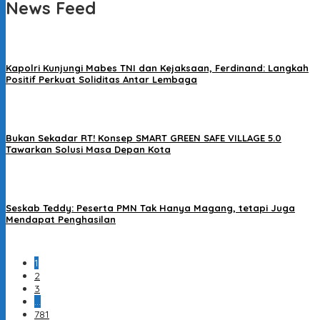
News Feed
Kapolri Kunjungi Mabes TNI dan Kejaksaan, Ferdinand: Langkah
Positif Perkuat Soliditas Antar Lembaga
Bukan Sekadar RT! Konsep SMART GREEN SAFE VILLAGE 5.0
Tawarkan Solusi Masa Depan Kota
Seskab Teddy: Peserta PMN Tak Hanya Magang, tetapi Juga
Mendapat Penghasilan
1
2
3
…
781