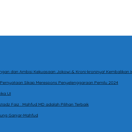
ntingan dan Ambisi Kekuasaan Jokowi & Kroni-kroninya! Kembalikan
ri Pernyataan Sikap Merespons Penyelenggaraan Pemilu 2024
ika UI
tadz Faiz : Mahfud MD adalah Pilihan Terbaik
kung Ganjar-Mahfud