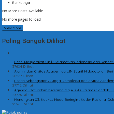
Berikutnya
No More Posts Available.
No more pages to load.
View More
Paling Banyak Dilihat
1
Petisi Masyarakat Sipil : Selamatkan Indonesia dari Kepe
37604 Dilihat
2
Alumni dan Civitas Academica UIN Syarif Hidayatullah Be
28567 Dilihat
3
Pesan Kebangsaan & Jaga Demokrasi dari Sivitas Akadem
27712 Dilihat
4
Agenda Silaturahim bersama Majelis As-Salam Cilandak, Us
23776 Dilihat
5
Menangkan 03, Kaukus Muda Beringin : Kader Rasional Du
21629 Dilihat