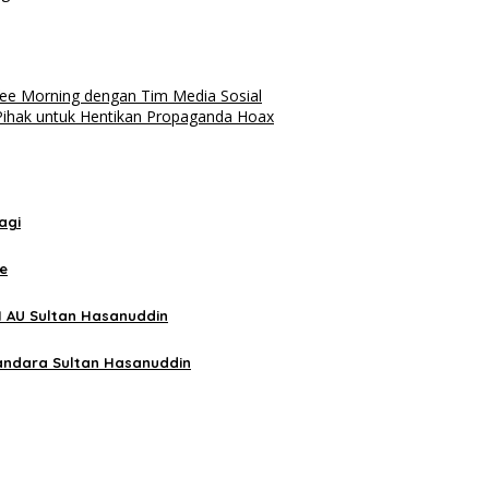
ffee Morning dengan Tim Media Sosial
Pihak untuk Hentikan Propaganda Hoax
agi
ne
I AU Sultan Hasanuddin
andara Sultan Hasanuddin