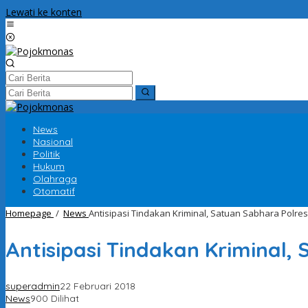
Lewati ke konten
News
Nasional
Politik
Hukum
Olahraga
Otomatif
Homepage
/
News
Antisipasi Tindakan Kriminal, Satuan Sabhara Polres 
Antisipasi Tindakan Kriminal, 
superadmin
22 Februari 2018
News
900 Dilihat