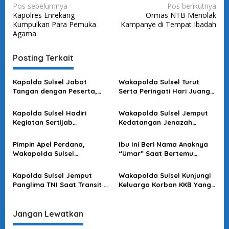
N
Pos sebelumnya
Pos berikutnya
Kapolres Enrekang
Ormas NTB Menolak
a
Kumpulkan Para Pemuka
Kampanye di Tempat Ibadah
v
Agama
i
Posting Terkait
g
a
Kapolda Sulsel Jabat
Wakapolda Sulsel Turut
s
Tangan dengan Peserta,
Serta Peringati Hari Juang
Usai Pimpin Apel Pagi
Kartika di Bone
i
Kapolda Sulsel Hadiri
Wakapolda Sulsel Jemput
p
Kegiatan Sertijab
Kedatangan Jenazah
o
Komandan Pangkalan TNI
Korban KKB di Bandara
AU Sultan Hasanuddin
Sultan Hasanuddin
s
Pimpin Apel Perdana,
Ibu Ini Beri Nama Anaknya
Wakapolda Sulsel
“Umar” Saat Bertemu
Sampaikan Ini
Kapolda Sulsel
Kapolda Sulsel Jemput
Wakapolda Sulsel Kunjungi
Panglima TNI Saat Transit Di
Keluarga Korban KKB Yang
Makassar
Terjadi Di Papua
Jangan Lewatkan