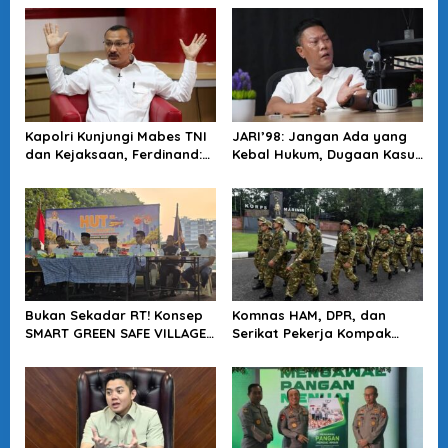
Kapolri Kunjungi Mabes TNI
JARI’98: Jangan Ada yang
dan Kejaksaan, Ferdinand:
Kebal Hukum, Dugaan Kasus
Langkah Positif Perkuat
Jampidsus Harus Diusut
Soliditas Antar Lembaga
Tuntas
Bukan Sekadar RT! Konsep
Komnas HAM, DPR, dan
SMART GREEN SAFE VILLAGE
Serikat Pekerja Kompak
5.0 Tawarkan Solusi Masa
Minta Tragedi Latsarmil
Depan Kota
KDMP Diusut