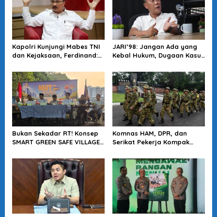
Kapolri Kunjungi Mabes TNI
JARI’98: Jangan Ada yang
dan Kejaksaan, Ferdinand:
Kebal Hukum, Dugaan Kasus
Langkah Positif Perkuat
Jampidsus Harus Diusut
Soliditas Antar Lembaga
Tuntas
Bukan Sekadar RT! Konsep
Komnas HAM, DPR, dan
SMART GREEN SAFE VILLAGE
Serikat Pekerja Kompak
5.0 Tawarkan Solusi Masa
Minta Tragedi Latsarmil
Depan Kota
KDMP Diusut