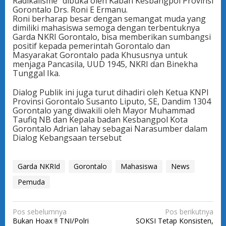
Radikalisme” dibuka oleh Kaban Kesbangpol Provinsi
Gorontalo Drs. Roni E Ermanu.
Roni berharap besar dengan semangat muda yang
dimiliki mahasiswa semoga dengan terbentuknya
Garda NKRI Gorontalo, bisa memberikan sumbangsi
positif kepada pemerintah Gorontalo dan
Masyarakat Gorontalo pada Khususnya untuk
menjaga Pancasila, UUD 1945, NKRI dan Binekha
Tunggal Ika.
Dialog Publik ini juga turut dihadiri oleh Ketua KNPI
Provinsi Gorontalo Susanto Liputo, SE, Dandim 1304
Gorontalo yang diwakili oleh Mayor Muhammad
Taufiq NB dan Kepala badan Kesbangpol Kota
Gorontalo Adrian lahay sebagai Narasumber dalam
Dialog Kebangsaan tersebut
Garda NKRId
Gorontalo
Mahasiswa
News
Pemuda
N
Pos sebelumnya
Pos berikutnya
Bukan Hoax !! TNI/Polri
SOKSI Tetap Konsisten,
a