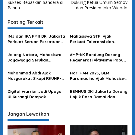
Sukses Bebaskan Sandera di
Dukung Ketua Umum Setnov
v
Papua
dan Presiden Joko Widodo
i
Posting Terkait
g
a
IMJ dan IKA PMII DKI Jakarta
Mahasiswa STPI Ajak
s
Perkuat Seruan Persatuan
Perkuat Toleransi dan
dan Kedamaian
Kebersamaan demi Jaga
i
Jakarta Aman
Jelang Nataru, Mahasiswa
AMP-KK Bandung Dorong
p
Jayawijaya Serukan
Regenerasi Aktivisme Papua
o
Toleransi dan Kerukunan di
yang Konstruktif dan Damai
Papua
s
Muhammad Abdi Ajak
Hari HAM 2025, BEM
Masyarakat Sikapi RKUHP–
Paramadina Ajak Mahasiswa
RKUHAP dengan Literasi
Suarakan Aspirasi Secara
Hukum
Damai
Digital Warrior Jadi Upaya
BEMNUS DKI Jakarta Dorong
UI Kurangi Dampak
Unjuk Rasa Damai dan
Provokasi di Media Sosial
Bertanggung Jawab
Jangan Lewatkan